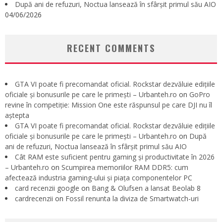
După ani de refuzuri, Noctua lansează în sfârșit primul său AIO
04/06/2026
RECENT COMMENTS
GTA VI poate fi precomandat oficial. Rockstar dezvăluie edițiile
oficiale și bonusurile pe care le primești – Urbanteh.ro
on
GoPro
revine în competiție: Mission One este răspunsul pe care DJI nu îl
aștepta
GTA VI poate fi precomandat oficial. Rockstar dezvăluie edițiile
oficiale și bonusurile pe care le primești – Urbanteh.ro
on
După
ani de refuzuri, Noctua lansează în sfârșit primul său AIO
Cât RAM este suficient pentru gaming și productivitate în 2026
– Urbanteh.ro
on
Scumpirea memoriilor RAM DDR5: cum
afectează industria gaming-ului și piața componentelor PC
card recenzii google
on
Bang & Olufsen a lansat Beolab 8
cardrecenzii
on
Fossil renunta la diviza de Smartwatch-uri