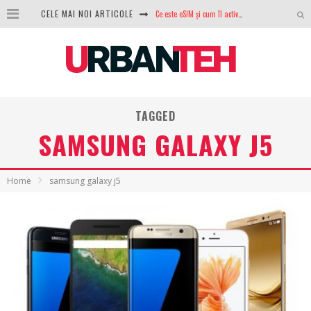
Ce este eSIM și cum îl activezi pe telefon? Ghid complet pentru Android și iPhone
CELE MAI NOI ARTICOLE
100 GB de internet mobil gratuit de la Orange. Fără contract, fără acte și fără obligații
LG lansează televizoarele OLED evo, QNED evo și Micro RGB pentru 2026
După ani de refuzuri, Noctua lansează în sfârșit primul său AIO
TAGGED
GoPro revine în competiție: Mission One este răspunsul pe care DJI nu îl aștepta
SAMSUNG GALAXY J5
Analiza producției fotovoltaice în România – cât produce un sistem solar pe timp de iarnă?
NVIDIA avertizează: memoria RAM și SSD-urile ar putea deveni și mai scumpe în perioada următoare
Home
samsung galaxy j5
GTA VI poate fi precomandat oficial. Rockstar dezvăluie edițiile oficiale și bonusurile pe care le primești