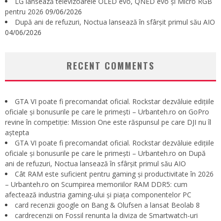
LG lansează televizoarele OLED evo, QNED evo și Micro RGB
pentru 2026
09/06/2026
După ani de refuzuri, Noctua lansează în sfârșit primul său AIO
04/06/2026
RECENT COMMENTS
GTA VI poate fi precomandat oficial. Rockstar dezvăluie edițiile
oficiale și bonusurile pe care le primești – Urbanteh.ro
on
GoPro
revine în competiție: Mission One este răspunsul pe care DJI nu îl
aștepta
GTA VI poate fi precomandat oficial. Rockstar dezvăluie edițiile
oficiale și bonusurile pe care le primești – Urbanteh.ro
on
După
ani de refuzuri, Noctua lansează în sfârșit primul său AIO
Cât RAM este suficient pentru gaming și productivitate în 2026
– Urbanteh.ro
on
Scumpirea memoriilor RAM DDR5: cum
afectează industria gaming-ului și piața componentelor PC
card recenzii google
on
Bang & Olufsen a lansat Beolab 8
cardrecenzii
on
Fossil renunta la diviza de Smartwatch-uri