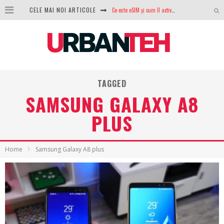
Ce este eSIM și cum îl activezi pe telefon? Ghid complet pentru Android și iPhone
CELE MAI NOI ARTICOLE
100 GB de internet mobil gratuit de la Orange. Fără contract, fără acte și fără obligații
LG lansează televizoarele OLED evo, QNED evo și Micro RGB pentru 2026
După ani de refuzuri, Noctua lansează în sfârșit primul său AIO
TAGGED
GoPro revine în competiție: Mission One este răspunsul pe care DJI nu îl aștepta
SAMSUNG GALAXY A8
Analiza producției fotovoltaice în România – cât produce un sistem solar pe timp de iarnă?
PLUS
NVIDIA avertizează: memoria RAM și SSD-urile ar putea deveni și mai scumpe în perioada următoare
GTA VI poate fi precomandat oficial. Rockstar dezvăluie edițiile oficiale și bonusurile pe care le primești
Home
Samsung Galaxy A8 plus