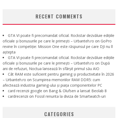
RECENT COMMENTS
GTA VI poate fi precomandat oficial. Rockstar dezvăluie edițiile
oficiale și bonusurile pe care le primești – Urbanteh.ro
on
GoPro
revine în competiție: Mission One este răspunsul pe care DJI nu îl
aștepta
GTA VI poate fi precomandat oficial. Rockstar dezvăluie edițiile
oficiale și bonusurile pe care le primești – Urbanteh.ro
on
După
ani de refuzuri, Noctua lansează în sfârșit primul său AIO
Cât RAM este suficient pentru gaming și productivitate în 2026
– Urbanteh.ro
on
Scumpirea memoriilor RAM DDR5: cum
afectează industria gaming-ului și piața componentelor PC
card recenzii google
on
Bang & Olufsen a lansat Beolab 8
cardrecenzii
on
Fossil renunta la diviza de Smartwatch-uri
CATEGORIES