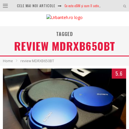
CELE MAI NOI ARTICOLE
100 GB de internet mobil gratuit de la Orange. Fără contract, fără acte și fără obligații
LG lansează televizoarele OLED evo, QNED evo și Micro RGB pentru 2026
TAGGED
După ani de refuzuri, Noctua lansează în sfârșit primul său AIO
REVIEW MDRXB650BT
GoPro revine în competiție: Mission One este răspunsul pe care DJI nu îl aștepta
Analiza producției fotovoltaice în România – cât produce un sistem solar pe timp de iarnă?
Home
review MDRXB650BT
NVIDIA avertizează: memoria RAM și SSD-urile ar putea deveni și mai scumpe în perioada următoare
5.6
GTA VI poate fi precomandat oficial. Rockstar dezvăluie edițiile oficiale și bonusurile pe care le primești