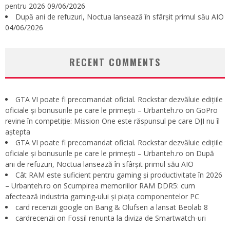
pentru 2026
09/06/2026
După ani de refuzuri, Noctua lansează în sfârșit primul său AIO
04/06/2026
RECENT COMMENTS
GTA VI poate fi precomandat oficial. Rockstar dezvăluie edițiile
oficiale și bonusurile pe care le primești – Urbanteh.ro
on
GoPro
revine în competiție: Mission One este răspunsul pe care DJI nu îl
aștepta
GTA VI poate fi precomandat oficial. Rockstar dezvăluie edițiile
oficiale și bonusurile pe care le primești – Urbanteh.ro
on
După
ani de refuzuri, Noctua lansează în sfârșit primul său AIO
Cât RAM este suficient pentru gaming și productivitate în 2026
– Urbanteh.ro
on
Scumpirea memoriilor RAM DDR5: cum
afectează industria gaming-ului și piața componentelor PC
card recenzii google
on
Bang & Olufsen a lansat Beolab 8
cardrecenzii
on
Fossil renunta la diviza de Smartwatch-uri