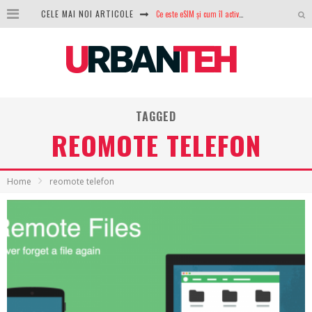
CELE MAI NOI ARTICOLE
Ce este eSIM și cum îl activezi pe telefon? Ghid complet pentru Android și iPhone
100 GB de internet mobil gratuit de la Orange. Fără contract, fără acte și fără obligații
LG lansează televizoarele OLED evo, QNED evo și Micro RGB pentru 2026
După ani de refuzuri, Noctua lansează în sfârșit primul său AIO
TAGGED
GoPro revine în competiție: Mission One este răspunsul pe care DJI nu îl aștepta
REOMOTE TELEFON
Analiza producției fotovoltaice în România – cât produce un sistem solar pe timp de iarnă?
NVIDIA avertizează: memoria RAM și SSD-urile ar putea deveni și mai scumpe în perioada următoare
Home
reomote telefon
GTA VI poate fi precomandat oficial. Rockstar dezvăluie edițiile oficiale și bonusurile pe care le primești