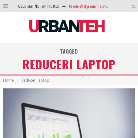
CELE MAI NOI ARTICOLE
100 GB de internet mobil gratuit de la Orange. Fără contract, fără acte și fără obligații
LG lansează televizoarele OLED evo, QNED evo și Micro RGB pentru 2026
După ani de refuzuri, Noctua lansează în sfârșit primul său AIO
GoPro revine în competiție: Mission One este răspunsul pe care DJI nu îl aștepta
TAGGED
REDUCERI LAPTOP
Analiza producției fotovoltaice în România – cât produce un sistem solar pe timp de iarnă?
NVIDIA avertizează: memoria RAM și SSD-urile ar putea deveni și mai scumpe în perioada următoare
Home
reduceri laptop
GTA VI poate fi precomandat oficial. Rockstar dezvăluie edițiile oficiale și bonusurile pe care le primești