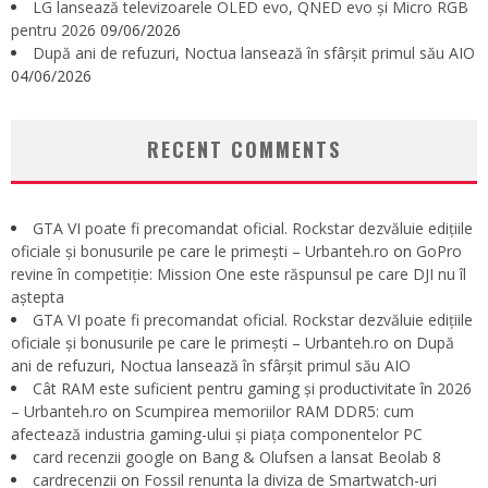
LG lansează televizoarele OLED evo, QNED evo și Micro RGB
pentru 2026
09/06/2026
După ani de refuzuri, Noctua lansează în sfârșit primul său AIO
04/06/2026
RECENT COMMENTS
GTA VI poate fi precomandat oficial. Rockstar dezvăluie edițiile
oficiale și bonusurile pe care le primești – Urbanteh.ro
on
GoPro
revine în competiție: Mission One este răspunsul pe care DJI nu îl
aștepta
GTA VI poate fi precomandat oficial. Rockstar dezvăluie edițiile
oficiale și bonusurile pe care le primești – Urbanteh.ro
on
După
ani de refuzuri, Noctua lansează în sfârșit primul său AIO
Cât RAM este suficient pentru gaming și productivitate în 2026
– Urbanteh.ro
on
Scumpirea memoriilor RAM DDR5: cum
afectează industria gaming-ului și piața componentelor PC
card recenzii google
on
Bang & Olufsen a lansat Beolab 8
cardrecenzii
on
Fossil renunta la diviza de Smartwatch-uri