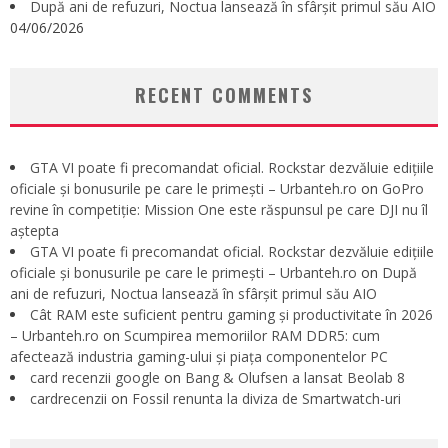
După ani de refuzuri, Noctua lansează în sfârșit primul său AIO
04/06/2026
RECENT COMMENTS
GTA VI poate fi precomandat oficial. Rockstar dezvăluie edițiile
oficiale și bonusurile pe care le primești – Urbanteh.ro
on
GoPro
revine în competiție: Mission One este răspunsul pe care DJI nu îl
aștepta
GTA VI poate fi precomandat oficial. Rockstar dezvăluie edițiile
oficiale și bonusurile pe care le primești – Urbanteh.ro
on
După
ani de refuzuri, Noctua lansează în sfârșit primul său AIO
Cât RAM este suficient pentru gaming și productivitate în 2026
– Urbanteh.ro
on
Scumpirea memoriilor RAM DDR5: cum
afectează industria gaming-ului și piața componentelor PC
card recenzii google
on
Bang & Olufsen a lansat Beolab 8
cardrecenzii
on
Fossil renunta la diviza de Smartwatch-uri