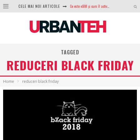
Ce este eSIM și cum îl activezi pe telefon? Ghid complet pentru Android și iPhone
CELE MAI NOI ARTICOLE
100 GB de internet mobil gratuit de la Orange. Fără contract, fără acte și fără obligații
LG lansează televizoarele OLED evo, QNED evo și Micro RGB pentru 2026
După ani de refuzuri, Noctua lansează în sfârșit primul său AIO
TAGGED
GoPro revine în competiție: Mission One este răspunsul pe care DJI nu îl aștepta
REDUCERI BLACK FRIDAY
Analiza producției fotovoltaice în România – cât produce un sistem solar pe timp de iarnă?
NVIDIA avertizează: memoria RAM și SSD-urile ar putea deveni și mai scumpe în perioada următoare
Home
reduceri black friday
GTA VI poate fi precomandat oficial. Rockstar dezvăluie edițiile oficiale și bonusurile pe care le primești