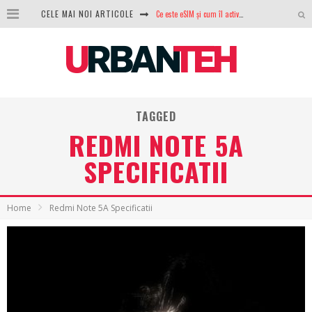
Ce este eSIM și cum îl activezi pe telefon? Ghid complet pentru Android și iPhone
CELE MAI NOI ARTICOLE
100 GB de internet mobil gratuit de la Orange. Fără contract, fără acte și fără obligații
LG lansează televizoarele OLED evo, QNED evo și Micro RGB pentru 2026
După ani de refuzuri, Noctua lansează în sfârșit primul său AIO
TAGGED
GoPro revine în competiție: Mission One este răspunsul pe care DJI nu îl aștepta
REDMI NOTE 5A
Analiza producției fotovoltaice în România – cât produce un sistem solar pe timp de iarnă?
SPECIFICATII
NVIDIA avertizează: memoria RAM și SSD-urile ar putea deveni și mai scumpe în perioada următoare
GTA VI poate fi precomandat oficial. Rockstar dezvăluie edițiile oficiale și bonusurile pe care le primești
Home
Redmi Note 5A Specificatii