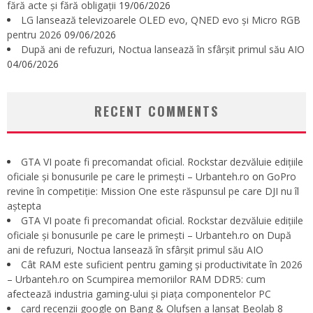
fără acte și fără obligații
19/06/2026
LG lansează televizoarele OLED evo, QNED evo și Micro RGB
pentru 2026
09/06/2026
După ani de refuzuri, Noctua lansează în sfârșit primul său AIO
04/06/2026
RECENT COMMENTS
GTA VI poate fi precomandat oficial. Rockstar dezvăluie edițiile
oficiale și bonusurile pe care le primești – Urbanteh.ro
on
GoPro
revine în competiție: Mission One este răspunsul pe care DJI nu îl
aștepta
GTA VI poate fi precomandat oficial. Rockstar dezvăluie edițiile
oficiale și bonusurile pe care le primești – Urbanteh.ro
on
După
ani de refuzuri, Noctua lansează în sfârșit primul său AIO
Cât RAM este suficient pentru gaming și productivitate în 2026
– Urbanteh.ro
on
Scumpirea memoriilor RAM DDR5: cum
afectează industria gaming-ului și piața componentelor PC
card recenzii google
on
Bang & Olufsen a lansat Beolab 8