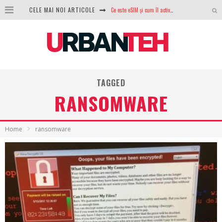
Ce este eSIM și cum îl activezi pe telefon? Ghid complet pentru Android și iPhone
CELE MAI NOI ARTICOLE
100 GB de internet mobil gratuit de la Orange. Fără contract, fără acte și fără obligații
LG lansează televizoarele OLED evo, QNED evo și Micro RGB pentru 2026
După ani de refuzuri, Noctua lansează în sfârșit primul său AIO
TAGGED
GoPro revine în competiție: Mission One este răspunsul pe care DJI nu îl aștepta
RANSOMWARE
Analiza producției fotovoltaice în România – cât produce un sistem solar pe timp de iarnă?
NVIDIA avertizează: memoria RAM și SSD-urile ar putea deveni și mai scumpe în perioada următoare
Home
ransomware
GTA VI poate fi precomandat oficial. Rockstar dezvăluie edițiile oficiale și bonusurile pe care le primești