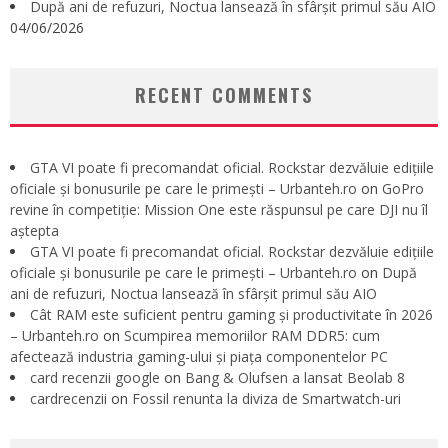
După ani de refuzuri, Noctua lansează în sfârșit primul său AIO
04/06/2026
RECENT COMMENTS
GTA VI poate fi precomandat oficial. Rockstar dezvăluie edițiile
oficiale și bonusurile pe care le primești – Urbanteh.ro
on
GoPro
revine în competiție: Mission One este răspunsul pe care DJI nu îl
aștepta
GTA VI poate fi precomandat oficial. Rockstar dezvăluie edițiile
oficiale și bonusurile pe care le primești – Urbanteh.ro
on
După
ani de refuzuri, Noctua lansează în sfârșit primul său AIO
Cât RAM este suficient pentru gaming și productivitate în 2026
– Urbanteh.ro
on
Scumpirea memoriilor RAM DDR5: cum
afectează industria gaming-ului și piața componentelor PC
card recenzii google
on
Bang & Olufsen a lansat Beolab 8
cardrecenzii
on
Fossil renunta la diviza de Smartwatch-uri