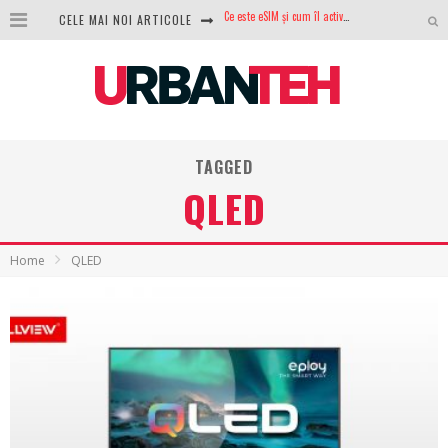
CELE MAI NOI ARTICOLE
100 GB de internet mobil gratuit de la Orange. Fără contract, fără acte și fără obligații
LG lansează televizoarele OLED evo, QNED evo și Micro RGB pentru 2026
După ani de refuzuri, Noctua lansează în sfârșit primul său AIO
GoPro revine în competiție: Mission One este răspunsul pe care DJI nu îl aștepta
TAGGED
Analiza producției fotovoltaice în România – cât produce un sistem solar pe timp de iarnă?
QLED
NVIDIA avertizează: memoria RAM și SSD-urile ar putea deveni și mai scumpe în perioada următoare
GTA VI poate fi precomandat oficial. Rockstar dezvăluie edițiile oficiale și bonusurile pe care le primești
Home
QLED
Ce este eSIM și cum îl activezi pe telefon? Ghid complet pentru Android și iPhone