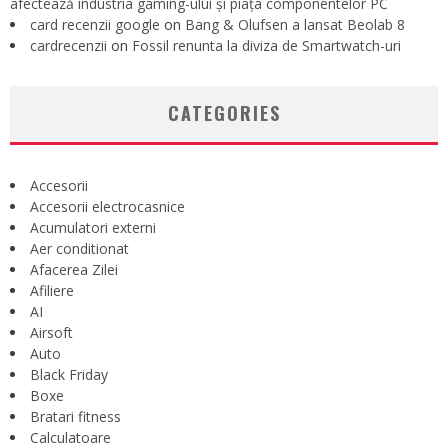
afectează industria gaming-ului și piața componentelor PC
card recenzii google
on
Bang & Olufsen a lansat Beolab 8
cardrecenzii
on
Fossil renunta la diviza de Smartwatch-uri
CATEGORIES
Accesorii
Accesorii electrocasnice
Acumulatori externi
Aer conditionat
Afacerea Zilei
Afiliere
AI
Airsoft
Auto
Black Friday
Boxe
Bratari fitness
Calculatoare