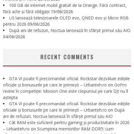
100 GB de internet mobil gratuit de la Orange. Fără contract,
fără acte și fără obligații
19/06/2026
LG lansează televizoarele OLED evo, QNED evo și Micro RGB
pentru 2026
09/06/2026
După ani de refuzuri, Noctua lansează în sfârșit primul său AIO
04/06/2026
RECENT COMMENTS
GTA VI poate fi precomandat oficial. Rockstar dezvăluie edițiile
oficiale și bonusurile pe care le primești – Urbanteh.ro
on
GoPro
revine în competiție: Mission One este răspunsul pe care DJI nu îl
aștepta
GTA VI poate fi precomandat oficial. Rockstar dezvăluie edițiile
oficiale și bonusurile pe care le primești – Urbanteh.ro
on
După
ani de refuzuri, Noctua lansează în sfârșit primul său AIO
Cât RAM este suficient pentru gaming și productivitate în 2026
– Urbanteh.ro
on
Scumpirea memoriilor RAM DDR5: cum