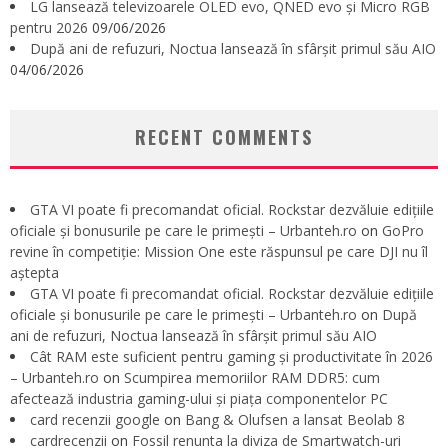
LG lansează televizoarele OLED evo, QNED evo și Micro RGB
pentru 2026
09/06/2026
După ani de refuzuri, Noctua lansează în sfârșit primul său AIO
04/06/2026
RECENT COMMENTS
GTA VI poate fi precomandat oficial. Rockstar dezvăluie edițiile
oficiale și bonusurile pe care le primești – Urbanteh.ro
on
GoPro
revine în competiție: Mission One este răspunsul pe care DJI nu îl
aștepta
GTA VI poate fi precomandat oficial. Rockstar dezvăluie edițiile
oficiale și bonusurile pe care le primești – Urbanteh.ro
on
După
ani de refuzuri, Noctua lansează în sfârșit primul său AIO
Cât RAM este suficient pentru gaming și productivitate în 2026
– Urbanteh.ro
on
Scumpirea memoriilor RAM DDR5: cum
afectează industria gaming-ului și piața componentelor PC
card recenzii google
on
Bang & Olufsen a lansat Beolab 8
cardrecenzii
on
Fossil renunta la diviza de Smartwatch-uri