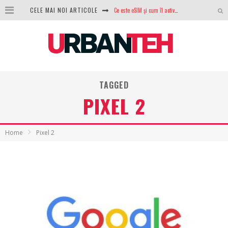
CELE MAI NOI ARTICOLE
Ce este eSIM și cum îl activezi pe telefon? Ghid complet pentru Android și iPhone
100 GB de internet mobil gratuit de la Orange. Fără contract, fără acte și fără obligații
LG lansează televizoarele OLED evo, QNED evo și Micro RGB pentru 2026
După ani de refuzuri, Noctua lansează în sfârșit primul său AIO
TAGGED
GoPro revine în competiție: Mission One este răspunsul pe care DJI nu îl aștepta
PIXEL 2
Analiza producției fotovoltaice în România – cât produce un sistem solar pe timp de iarnă?
NVIDIA avertizează: memoria RAM și SSD-urile ar putea deveni și mai scumpe în perioada următoare
Home
Pixel 2
GTA VI poate fi precomandat oficial. Rockstar dezvăluie edițiile oficiale și bonusurile pe care le primești