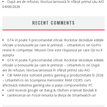
După ani de refuzuri, Noctua lansează în sfârșit primul său AIO
04/06/2026
RECENT COMMENTS
GTA VI poate fi precomandat oficial. Rockstar dezvăluie edițiile
oficiale și bonusurile pe care le primești – Urbanteh.ro
on
GoPro
revine în competiție: Mission One este răspunsul pe care DJI nu îl
aștepta
GTA VI poate fi precomandat oficial. Rockstar dezvăluie edițiile
oficiale și bonusurile pe care le primești – Urbanteh.ro
on
După
ani de refuzuri, Noctua lansează în sfârșit primul său AIO
Cât RAM este suficient pentru gaming și productivitate în 2026
– Urbanteh.ro
on
Scumpirea memoriilor RAM DDR5: cum
afectează industria gaming-ului și piața componentelor PC
card recenzii google
on
Bang & Olufsen a lansat Beolab 8
cardrecenzii
on
Fossil renunta la diviza de Smartwatch-uri