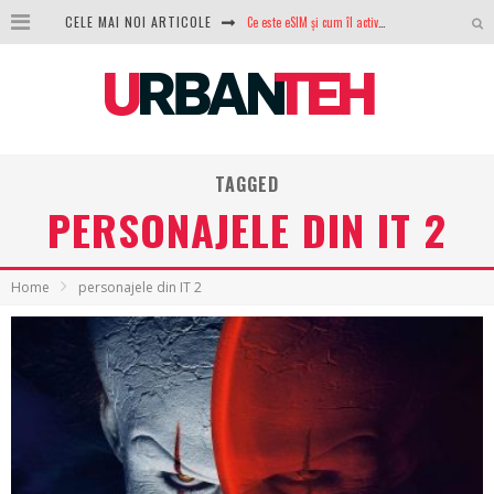
Ce este eSIM și cum îl activezi pe telefon? Ghid complet pentru Android și iPhone
CELE MAI NOI ARTICOLE
100 GB de internet mobil gratuit de la Orange. Fără contract, fără acte și fără obligații
LG lansează televizoarele OLED evo, QNED evo și Micro RGB pentru 2026
După ani de refuzuri, Noctua lansează în sfârșit primul său AIO
TAGGED
GoPro revine în competiție: Mission One este răspunsul pe care DJI nu îl aștepta
PERSONAJELE DIN IT 2
Analiza producției fotovoltaice în România – cât produce un sistem solar pe timp de iarnă?
NVIDIA avertizează: memoria RAM și SSD-urile ar putea deveni și mai scumpe în perioada următoare
Home
personajele din IT 2
GTA VI poate fi precomandat oficial. Rockstar dezvăluie edițiile oficiale și bonusurile pe care le primești