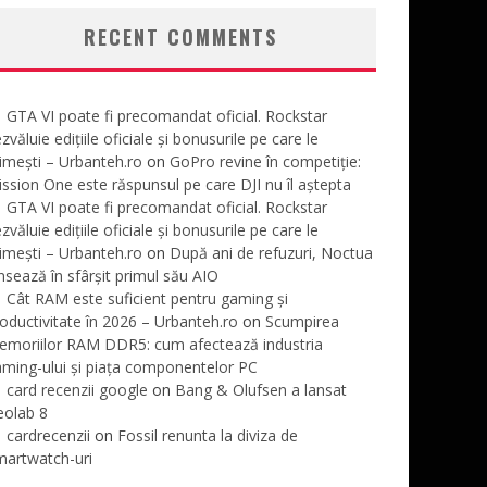
RECENT COMMENTS
GTA VI poate fi precomandat oficial. Rockstar
zvăluie edițiile oficiale și bonusurile pe care le
imești – Urbanteh.ro
on
GoPro revine în competiție:
ssion One este răspunsul pe care DJI nu îl aștepta
GTA VI poate fi precomandat oficial. Rockstar
zvăluie edițiile oficiale și bonusurile pe care le
imești – Urbanteh.ro
on
După ani de refuzuri, Noctua
nsează în sfârșit primul său AIO
Cât RAM este suficient pentru gaming și
oductivitate în 2026 – Urbanteh.ro
on
Scumpirea
emoriilor RAM DDR5: cum afectează industria
ming-ului și piața componentelor PC
card recenzii google
on
Bang & Olufsen a lansat
eolab 8
cardrecenzii
on
Fossil renunta la diviza de
martwatch-uri