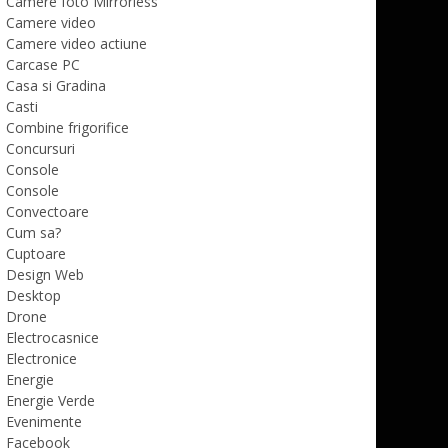
Camere foto Mirrorless
Camere video
Camere video actiune
Carcase PC
Casa si Gradina
Casti
Combine frigorifice
Concursuri
Console
Console
Convectoare
Cum sa?
Cuptoare
Design Web
Desktop
Drone
Electrocasnice
Electronice
Energie
Energie Verde
Evenimente
Facebook