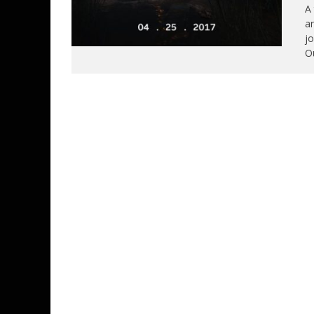
A 
an
jo
Ou