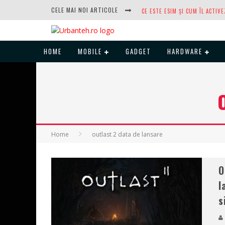
CELE MAI NOI ARTICOLE
HOME
MOBILE
GADGET
HARDWARE
DUPĂ ANI DE REFUZURI, NOCTUA
Home
outlast 2 data de lansare
O
I
s