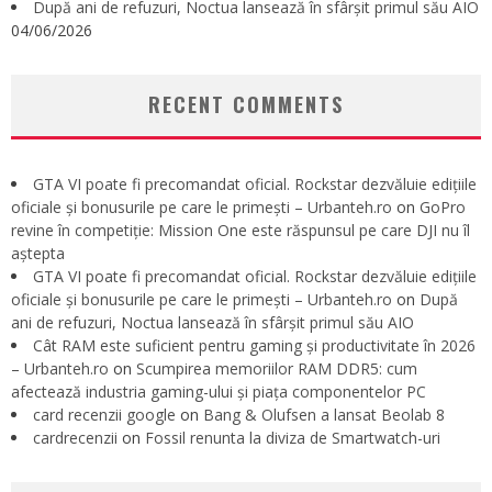
După ani de refuzuri, Noctua lansează în sfârșit primul său AIO
04/06/2026
RECENT COMMENTS
GTA VI poate fi precomandat oficial. Rockstar dezvăluie edițiile
oficiale și bonusurile pe care le primești – Urbanteh.ro
on
GoPro
revine în competiție: Mission One este răspunsul pe care DJI nu îl
aștepta
GTA VI poate fi precomandat oficial. Rockstar dezvăluie edițiile
oficiale și bonusurile pe care le primești – Urbanteh.ro
on
După
ani de refuzuri, Noctua lansează în sfârșit primul său AIO
Cât RAM este suficient pentru gaming și productivitate în 2026
– Urbanteh.ro
on
Scumpirea memoriilor RAM DDR5: cum
afectează industria gaming-ului și piața componentelor PC
card recenzii google
on
Bang & Olufsen a lansat Beolab 8
cardrecenzii
on
Fossil renunta la diviza de Smartwatch-uri