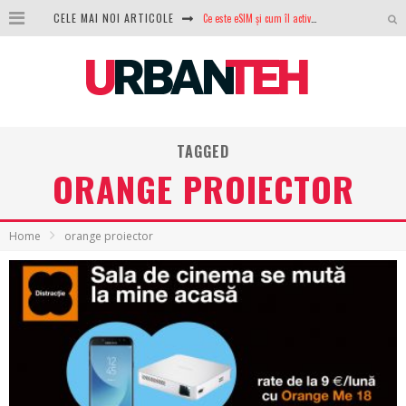
CELE MAI NOI ARTICOLE
100 GB de internet mobil gratuit de la Orange. Fără contract, fără acte și fără obligații
LG lansează televizoarele OLED evo, QNED evo și Micro RGB pentru 2026
După ani de refuzuri, Noctua lansează în sfârșit primul său AIO
GoPro revine în competiție: Mission One este răspunsul pe care DJI nu îl aștepta
TAGGED
Analiza producției fotovoltaice în România – cât produce un sistem solar pe timp de iarnă?
ORANGE PROIECTOR
NVIDIA avertizează: memoria RAM și SSD-urile ar putea deveni și mai scumpe în perioada următoare
Home
orange proiector
GTA VI poate fi precomandat oficial. Rockstar dezvăluie edițiile oficiale și bonusurile pe care le primești