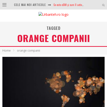
CELE MAI NOI ARTICOLE
Ce este eSIM și cum îl activezi pe telefon? Ghid complet pentru Android și iPhone
100 GB de internet mobil gratuit de la Orange. Fără contract, fără acte și fără obligații
LG lansează televizoarele OLED evo, QNED evo și Micro RGB pentru 2026
TAGGED
ORANGE COMPANII
După ani de refuzuri, Noctua lansează în sfârșit primul său AIO
GoPro revine în competiție: Mission One este răspunsul pe care DJI nu îl aștepta
Home
orange companii
Analiza producției fotovoltaice în România – cât produce un sistem solar pe timp de iarnă?
NVIDIA avertizează: memoria RAM și SSD-urile ar putea deveni și mai scumpe în perioada următoare
GTA VI poate fi precomandat oficial. Rockstar dezvăluie edițiile oficiale și bonusurile pe care le primești