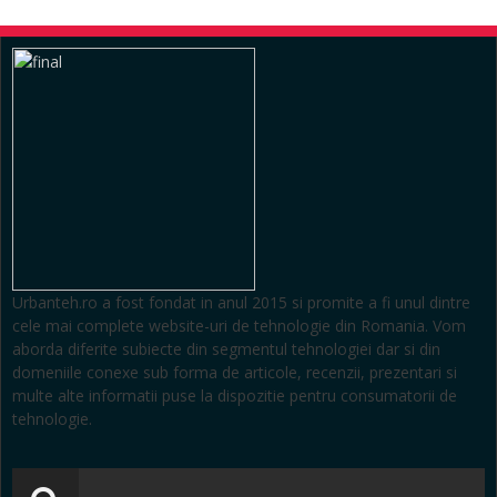
Urbanteh.ro a fost fondat in anul 2015 si promite a fi unul dintre
cele mai complete website-uri de tehnologie din Romania. Vom
aborda diferite subiecte din segmentul tehnologiei dar si din
domeniile conexe sub forma de articole, recenzii, prezentari si
multe alte informatii puse la dispozitie pentru consumatorii de
tehnologie.