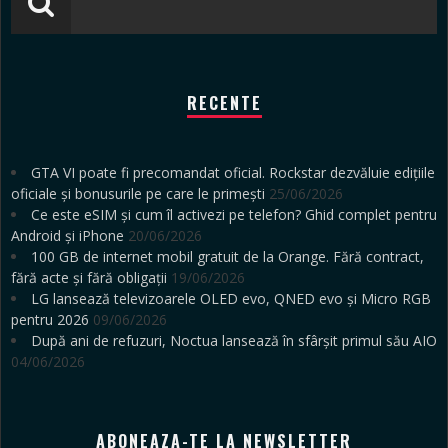
RECENTE
GTA VI poate fi precomandat oficial. Rockstar dezvăluie edițiile
oficiale și bonusurile pe care le primești
25/06/2026
Ce este eSIM și cum îl activezi pe telefon? Ghid complet pentru
Android și iPhone
20/06/2026
100 GB de internet mobil gratuit de la Orange. Fără contract,
fără acte și fără obligații
19/06/2026
LG lansează televizoarele OLED evo, QNED evo și Micro RGB
pentru 2026
09/06/2026
După ani de refuzuri, Noctua lansează în sfârșit primul său AIO
04/06/2026
ABONEAZA-TE LA NEWSLETTER