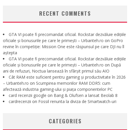
RECENT COMMENTS
GTA VI poate fi precomandat oficial. Rockstar dezvăluie edițiile
oficiale și bonusurile pe care le primești – Urbanteh.ro
on
GoPro
revine în competiție: Mission One este răspunsul pe care DJI nu îl
aștepta
GTA VI poate fi precomandat oficial. Rockstar dezvăluie edițiile
oficiale și bonusurile pe care le primești – Urbanteh.ro
on
După
ani de refuzuri, Noctua lansează în sfârșit primul său AIO
Cât RAM este suficient pentru gaming și productivitate în 2026
– Urbanteh.ro
on
Scumpirea memoriilor RAM DDR5: cum
afectează industria gaming-ului și piața componentelor PC
card recenzii google
on
Bang & Olufsen a lansat Beolab 8
cardrecenzii
on
Fossil renunta la diviza de Smartwatch-uri
CATEGORIES