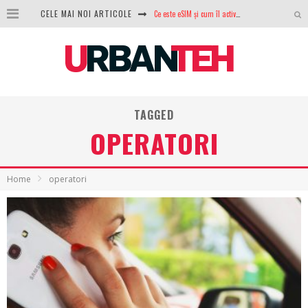
Ce este eSIM și cum îl activezi pe telefon? Ghid complet pentru Android și iPhone
CELE MAI NOI ARTICOLE
100 GB de internet mobil gratuit de la Orange. Fără contract, fără acte și fără obligații
LG lansează televizoarele OLED evo, QNED evo și Micro RGB pentru 2026
După ani de refuzuri, Noctua lansează în sfârșit primul său AIO
TAGGED
GoPro revine în competiție: Mission One este răspunsul pe care DJI nu îl aștepta
OPERATORI
Analiza producției fotovoltaice în România – cât produce un sistem solar pe timp de iarnă?
NVIDIA avertizează: memoria RAM și SSD-urile ar putea deveni și mai scumpe în perioada următoare
Home
operatori
GTA VI poate fi precomandat oficial. Rockstar dezvăluie edițiile oficiale și bonusurile pe care le primești