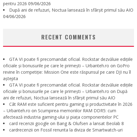
pentru 2026
09/06/2026
După ani de refuzuri, Noctua lansează în sfârșit primul său AIO
04/06/2026
RECENT COMMENTS
GTA VI poate fi precomandat oficial. Rockstar dezvăluie edițiile
oficiale și bonusurile pe care le primești – Urbanteh.ro
on
GoPro
revine în competiție: Mission One este răspunsul pe care DJI nu îl
aștepta
GTA VI poate fi precomandat oficial. Rockstar dezvăluie edițiile
oficiale și bonusurile pe care le primești – Urbanteh.ro
on
După
ani de refuzuri, Noctua lansează în sfârșit primul său AIO
Cât RAM este suficient pentru gaming și productivitate în 2026
– Urbanteh.ro
on
Scumpirea memoriilor RAM DDR5: cum
afectează industria gaming-ului și piața componentelor PC
card recenzii google
on
Bang & Olufsen a lansat Beolab 8
cardrecenzii
on
Fossil renunta la diviza de Smartwatch-uri