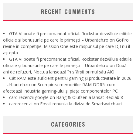
RECENT COMMENTS
GTA VI poate fi precomandat oficial. Rockstar dezvăluie edițiile
oficiale și bonusurile pe care le primești – Urbanteh.ro
on
GoPro
revine în competiție: Mission One este răspunsul pe care DJI nu îl
aștepta
GTA VI poate fi precomandat oficial. Rockstar dezvăluie edițiile
oficiale și bonusurile pe care le primești – Urbanteh.ro
on
După
ani de refuzuri, Noctua lansează în sfârșit primul său AIO
Cât RAM este suficient pentru gaming și productivitate în 2026
– Urbanteh.ro
on
Scumpirea memoriilor RAM DDR5: cum
afectează industria gaming-ului și piața componentelor PC
card recenzii google
on
Bang & Olufsen a lansat Beolab 8
cardrecenzii
on
Fossil renunta la diviza de Smartwatch-uri
CATEGORIES