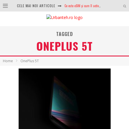
CELE MAI NOI ARTICOLE
Ce este eSIM și cum îl activezi pe telefon? Ghid complet pentru Android și iPhone
100 GB de internet mobil gratuit de la Orange. Fără contract, fără acte și fără obligații
LG lansează televizoarele OLED evo, QNED evo și Micro RGB pentru 2026
TAGGED
ONEPLUS 5T
După ani de refuzuri, Noctua lansează în sfârșit primul său AIO
GoPro revine în competiție: Mission One este răspunsul pe care DJI nu îl aștepta
Home
OnePlus 5T
Analiza producției fotovoltaice în România – cât produce un sistem solar pe timp de iarnă?
NVIDIA avertizează: memoria RAM și SSD-urile ar putea deveni și mai scumpe în perioada următoare
GTA VI poate fi precomandat oficial. Rockstar dezvăluie edițiile oficiale și bonusurile pe care le primești