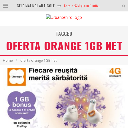
CELE MAI NOI ARTICOLE
Ce este eSIM și cum îl activezi pe telefon? Ghid complet pentru Android și iPhone
100 GB de internet mobil gratuit de la Orange. Fără contract, fără acte și fără obligații
LG lansează televizoarele OLED evo, QNED evo și Micro RGB pentru 2026
TAGGED
OFERTA ORANGE 1GB NET
După ani de refuzuri, Noctua lansează în sfârșit primul său AIO
GoPro revine în competiție: Mission One este răspunsul pe care DJI nu îl aștepta
Home
oferta orange 1GB net
Analiza producției fotovoltaice în România – cât produce un sistem solar pe timp de iarnă?
NVIDIA avertizează: memoria RAM și SSD-urile ar putea deveni și mai scumpe în perioada următoare
GTA VI poate fi precomandat oficial. Rockstar dezvăluie edițiile oficiale și bonusurile pe care le primești