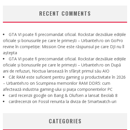
RECENT COMMENTS
GTA VI poate fi precomandat oficial. Rockstar dezvăluie edițiile
oficiale și bonusurile pe care le primești – Urbanteh.ro
on
GoPro
revine în competiție: Mission One este răspunsul pe care DJI nu îl
aștepta
GTA VI poate fi precomandat oficial. Rockstar dezvăluie edițiile
oficiale și bonusurile pe care le primești – Urbanteh.ro
on
După
ani de refuzuri, Noctua lansează în sfârșit primul său AIO
Cât RAM este suficient pentru gaming și productivitate în 2026
– Urbanteh.ro
on
Scumpirea memoriilor RAM DDR5: cum
afectează industria gaming-ului și piața componentelor PC
card recenzii google
on
Bang & Olufsen a lansat Beolab 8
cardrecenzii
on
Fossil renunta la diviza de Smartwatch-uri
CATEGORIES