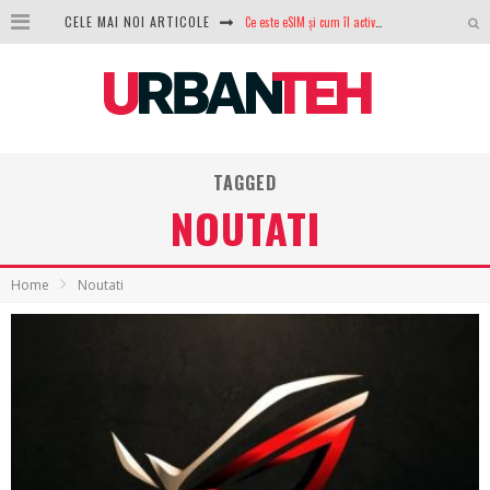
CELE MAI NOI ARTICOLE
100 GB de internet mobil gratuit de la Orange. Fără contract, fără acte și fără obligații
LG lansează televizoarele OLED evo, QNED evo și Micro RGB pentru 2026
După ani de refuzuri, Noctua lansează în sfârșit primul său AIO
GoPro revine în competiție: Mission One este răspunsul pe care DJI nu îl aștepta
TAGGED
NOUTATI
Analiza producției fotovoltaice în România – cât produce un sistem solar pe timp de iarnă?
NVIDIA avertizează: memoria RAM și SSD-urile ar putea deveni și mai scumpe în perioada următoare
Home
Noutati
GTA VI poate fi precomandat oficial. Rockstar dezvăluie edițiile oficiale și bonusurile pe care le primești