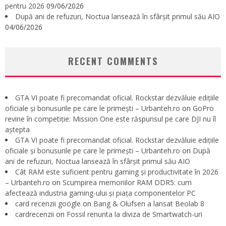
pentru 2026
09/06/2026
După ani de refuzuri, Noctua lansează în sfârșit primul său AIO
04/06/2026
RECENT COMMENTS
GTA VI poate fi precomandat oficial. Rockstar dezvăluie edițiile
oficiale și bonusurile pe care le primești – Urbanteh.ro
on
GoPro
revine în competiție: Mission One este răspunsul pe care DJI nu îl
aștepta
GTA VI poate fi precomandat oficial. Rockstar dezvăluie edițiile
oficiale și bonusurile pe care le primești – Urbanteh.ro
on
După
ani de refuzuri, Noctua lansează în sfârșit primul său AIO
Cât RAM este suficient pentru gaming și productivitate în 2026
– Urbanteh.ro
on
Scumpirea memoriilor RAM DDR5: cum
afectează industria gaming-ului și piața componentelor PC
card recenzii google
on
Bang & Olufsen a lansat Beolab 8
cardrecenzii
on
Fossil renunta la diviza de Smartwatch-uri