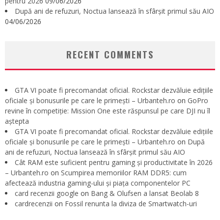
pentru 2026
09/06/2026
După ani de refuzuri, Noctua lansează în sfârșit primul său AIO
04/06/2026
RECENT COMMENTS
GTA VI poate fi precomandat oficial. Rockstar dezvăluie edițiile
oficiale și bonusurile pe care le primești – Urbanteh.ro
on
GoPro
revine în competiție: Mission One este răspunsul pe care DJI nu îl
aștepta
GTA VI poate fi precomandat oficial. Rockstar dezvăluie edițiile
oficiale și bonusurile pe care le primești – Urbanteh.ro
on
După
ani de refuzuri, Noctua lansează în sfârșit primul său AIO
Cât RAM este suficient pentru gaming și productivitate în 2026
– Urbanteh.ro
on
Scumpirea memoriilor RAM DDR5: cum
afectează industria gaming-ului și piața componentelor PC
card recenzii google
on
Bang & Olufsen a lansat Beolab 8
cardrecenzii
on
Fossil renunta la diviza de Smartwatch-uri