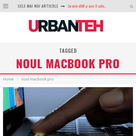
Ce este eSIM și cum îl activezi pe telefon? Ghid complet pentru Android și iPhone
CELE MAI NOI ARTICOLE
100 GB de internet mobil gratuit de la Orange. Fără contract, fără acte și fără obligații
LG lansează televizoarele OLED evo, QNED evo și Micro RGB pentru 2026
După ani de refuzuri, Noctua lansează în sfârșit primul său AIO
TAGGED
GoPro revine în competiție: Mission One este răspunsul pe care DJI nu îl aștepta
NOUL MACBOOK PRO
Analiza producției fotovoltaice în România – cât produce un sistem solar pe timp de iarnă?
NVIDIA avertizează: memoria RAM și SSD-urile ar putea deveni și mai scumpe în perioada următoare
Home
noul macbook pro
GTA VI poate fi precomandat oficial. Rockstar dezvăluie edițiile oficiale și bonusurile pe care le primești