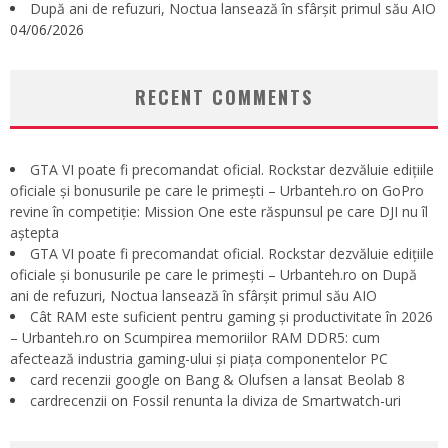
După ani de refuzuri, Noctua lansează în sfârșit primul său AIO
04/06/2026
RECENT COMMENTS
GTA VI poate fi precomandat oficial. Rockstar dezvăluie edițiile
oficiale și bonusurile pe care le primești – Urbanteh.ro
on
GoPro
revine în competiție: Mission One este răspunsul pe care DJI nu îl
aștepta
GTA VI poate fi precomandat oficial. Rockstar dezvăluie edițiile
oficiale și bonusurile pe care le primești – Urbanteh.ro
on
După
ani de refuzuri, Noctua lansează în sfârșit primul său AIO
Cât RAM este suficient pentru gaming și productivitate în 2026
– Urbanteh.ro
on
Scumpirea memoriilor RAM DDR5: cum
afectează industria gaming-ului și piața componentelor PC
card recenzii google
on
Bang & Olufsen a lansat Beolab 8
cardrecenzii
on
Fossil renunta la diviza de Smartwatch-uri