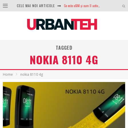
CELE MAI NOI ARTICOLE
Ce este eSIM și cum îl activezi pe telefon? Ghid complet pentru Android și iPhone
100 GB de internet mobil gratuit de la Orange. Fără contract, fără acte și fără obligații
LG lansează televizoarele OLED evo, QNED evo și Micro RGB pentru 2026
După ani de refuzuri, Noctua lansează în sfârșit primul său AIO
TAGGED
GoPro revine în competiție: Mission One este răspunsul pe care DJI nu îl aștepta
NOKIA 8110 4G
Analiza producției fotovoltaice în România – cât produce un sistem solar pe timp de iarnă?
NVIDIA avertizează: memoria RAM și SSD-urile ar putea deveni și mai scumpe în perioada următoare
Home
nokia 8110 4g
GTA VI poate fi precomandat oficial. Rockstar dezvăluie edițiile oficiale și bonusurile pe care le primești