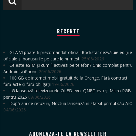
RECENTE
GTA VI poate fi precomandat oficial. Rockstar dezvăluie edițiile
oficiale și bonusurile pe care le primești
25/06/2026
Ce este eSIM și cum îl activezi pe telefon? Ghid complet pentru
Android și iPhone
20/06/2026
100 GB de internet mobil gratuit de la Orange. Fără contract,
fără acte și fără obligații
19/06/2026
LG lansează televizoarele OLED evo, QNED evo și Micro RGB
pentru 2026
09/06/2026
După ani de refuzuri, Noctua lansează în sfârșit primul său AIO
04/06/2026
ABONEAZA-TE LA NEWSLETTER