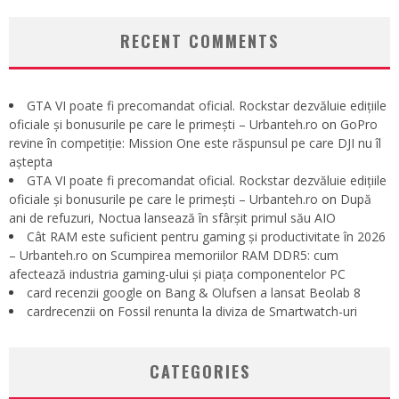
RECENT COMMENTS
GTA VI poate fi precomandat oficial. Rockstar dezvăluie edițiile
oficiale și bonusurile pe care le primești – Urbanteh.ro
on
GoPro
revine în competiție: Mission One este răspunsul pe care DJI nu îl
aștepta
GTA VI poate fi precomandat oficial. Rockstar dezvăluie edițiile
oficiale și bonusurile pe care le primești – Urbanteh.ro
on
După
ani de refuzuri, Noctua lansează în sfârșit primul său AIO
Cât RAM este suficient pentru gaming și productivitate în 2026
– Urbanteh.ro
on
Scumpirea memoriilor RAM DDR5: cum
afectează industria gaming-ului și piața componentelor PC
card recenzii google
on
Bang & Olufsen a lansat Beolab 8
cardrecenzii
on
Fossil renunta la diviza de Smartwatch-uri
CATEGORIES