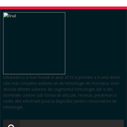
Urbanteh.ro a fost fondat in anul 2015 si promite a fi unul dintre
cele mai complete website-uri de tehnologie din Romania. Vom
aborda diferite subiecte din segmentul tehnologiei dar si din
domeniile conexe sub forma de articole, recenzii, prezentari si
multe alte informatii puse la dispozitie pentru consumatorii de
tehnologie.