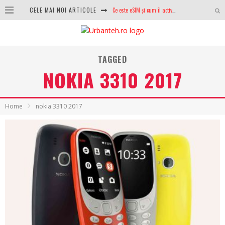
Ce este eSIM și cum îl activezi pe telefon? Ghid complet pentru Android și iPhone
CELE MAI NOI ARTICOLE
100 GB de internet mobil gratuit de la Orange. Fără contract, fără acte și fără obligații
LG lansează televizoarele OLED evo, QNED evo și Micro RGB pentru 2026
TAGGED
După ani de refuzuri, Noctua lansează în sfârșit primul său AIO
NOKIA 3310 2017
GoPro revine în competiție: Mission One este răspunsul pe care DJI nu îl aștepta
Analiza producției fotovoltaice în România – cât produce un sistem solar pe timp de iarnă?
Home
nokia 3310 2017
NVIDIA avertizează: memoria RAM și SSD-urile ar putea deveni și mai scumpe în perioada următoare
GTA VI poate fi precomandat oficial. Rockstar dezvăluie edițiile oficiale și bonusurile pe care le primești