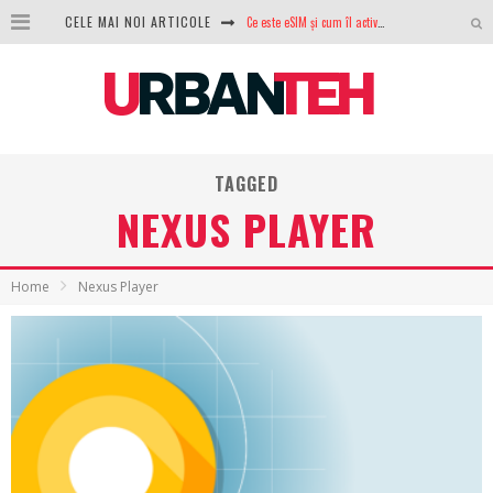
CELE MAI NOI ARTICOLE
Ce este eSIM și cum îl activezi pe telefon? Ghid complet pentru Android și iPhone
100 GB de internet mobil gratuit de la Orange. Fără contract, fără acte și fără obligații
LG lansează televizoarele OLED evo, QNED evo și Micro RGB pentru 2026
După ani de refuzuri, Noctua lansează în sfârșit primul său AIO
TAGGED
GoPro revine în competiție: Mission One este răspunsul pe care DJI nu îl aștepta
NEXUS PLAYER
Analiza producției fotovoltaice în România – cât produce un sistem solar pe timp de iarnă?
NVIDIA avertizează: memoria RAM și SSD-urile ar putea deveni și mai scumpe în perioada următoare
Home
Nexus Player
GTA VI poate fi precomandat oficial. Rockstar dezvăluie edițiile oficiale și bonusurile pe care le primești