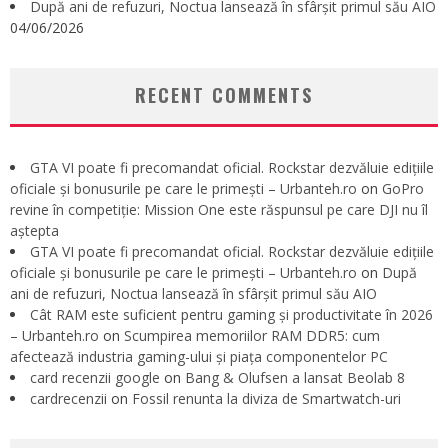
După ani de refuzuri, Noctua lansează în sfârșit primul său AIO
04/06/2026
RECENT COMMENTS
GTA VI poate fi precomandat oficial. Rockstar dezvăluie edițiile
oficiale și bonusurile pe care le primești – Urbanteh.ro
on
GoPro
revine în competiție: Mission One este răspunsul pe care DJI nu îl
aștepta
GTA VI poate fi precomandat oficial. Rockstar dezvăluie edițiile
oficiale și bonusurile pe care le primești – Urbanteh.ro
on
După
ani de refuzuri, Noctua lansează în sfârșit primul său AIO
Cât RAM este suficient pentru gaming și productivitate în 2026
– Urbanteh.ro
on
Scumpirea memoriilor RAM DDR5: cum
afectează industria gaming-ului și piața componentelor PC
card recenzii google
on
Bang & Olufsen a lansat Beolab 8
cardrecenzii
on
Fossil renunta la diviza de Smartwatch-uri