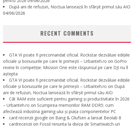
pentru 2026
09/06/2026
După ani de refuzuri, Noctua lansează în sfârșit primul său AIO
04/06/2026
RECENT COMMENTS
GTA VI poate fi precomandat oficial. Rockstar dezvăluie edițiile
oficiale și bonusurile pe care le primești – Urbanteh.ro
on
GoPro
revine în competiție: Mission One este răspunsul pe care DJI nu îl
aștepta
GTA VI poate fi precomandat oficial. Rockstar dezvăluie edițiile
oficiale și bonusurile pe care le primești – Urbanteh.ro
on
După
ani de refuzuri, Noctua lansează în sfârșit primul său AIO
Cât RAM este suficient pentru gaming și productivitate în 2026
– Urbanteh.ro
on
Scumpirea memoriilor RAM DDR5: cum
afectează industria gaming-ului și piața componentelor PC
card recenzii google
on
Bang & Olufsen a lansat Beolab 8
cardrecenzii
on
Fossil renunta la diviza de Smartwatch-uri