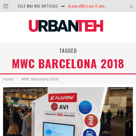
Ce este eSIM și cum îl activezi pe telefon? Ghid complet pentru Android și iPhone
CELE MAI NOI ARTICOLE
100 GB de internet mobil gratuit de la Orange. Fără contract, fără acte și fără obligații
LG lansează televizoarele OLED evo, QNED evo și Micro RGB pentru 2026
După ani de refuzuri, Noctua lansează în sfârșit primul său AIO
TAGGED
GoPro revine în competiție: Mission One este răspunsul pe care DJI nu îl aștepta
MWC BARCELONA 2018
Analiza producției fotovoltaice în România – cât produce un sistem solar pe timp de iarnă?
NVIDIA avertizează: memoria RAM și SSD-urile ar putea deveni și mai scumpe în perioada următoare
Home
MWC Barcelona 2018
GTA VI poate fi precomandat oficial. Rockstar dezvăluie edițiile oficiale și bonusurile pe care le primești