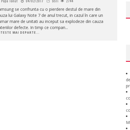
Popa Ionut
04/02/2017
Stiri
2744
amsung se confrunta cu o pierdere destul de mare din
uza lui Galaxy Note 7 de anul trecut, in cazul în care un
mar mare de unitati au inceput sa explodeze din cauza
teriilor defecte. In timp ce compan
...
ITESTE MAI DEPARTE...
de
pr
co
co
M