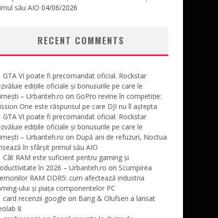
imul său AIO
04/06/2026
RECENT COMMENTS
GTA VI poate fi precomandat oficial. Rockstar
zvăluie edițiile oficiale și bonusurile pe care le
imești – Urbanteh.ro
on
GoPro revine în competiție:
ssion One este răspunsul pe care DJI nu îl aștepta
GTA VI poate fi precomandat oficial. Rockstar
zvăluie edițiile oficiale și bonusurile pe care le
imești – Urbanteh.ro
on
După ani de refuzuri, Noctua
nsează în sfârșit primul său AIO
Cât RAM este suficient pentru gaming și
oductivitate în 2026 – Urbanteh.ro
on
Scumpirea
emoriilor RAM DDR5: cum afectează industria
ming-ului și piața componentelor PC
card recenzii google
on
Bang & Olufsen a lansat
eolab 8