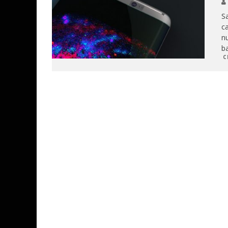
S
ca
nu
ba
C