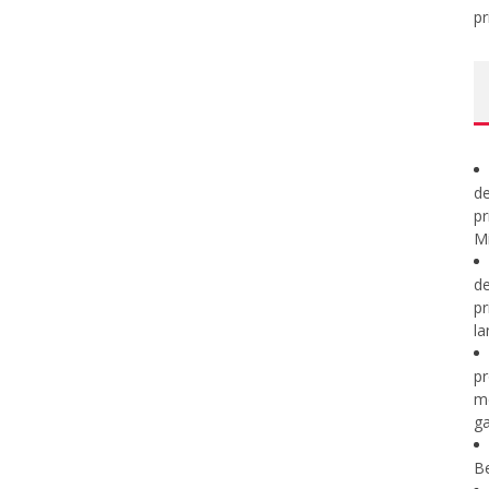
pr
de
pr
Mi
de
pr
la
pr
m
ga
B