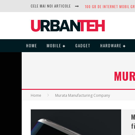
CELE MAI NOI ARTICOLE
DUPĂ ANI DE REFUZURI, NOCTUA
HOME
MOBILE
GADGET
HARDWARE
MUR
Home
Murata Manufacturing Company
M
f