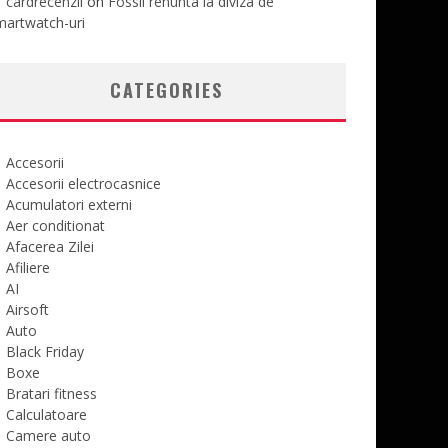
cardrecenzii
on
Fossil renunta la diviza de
martwatch-uri
CATEGORIES
Accesorii
Accesorii electrocasnice
Acumulatori externi
Aer conditionat
Afacerea Zilei
Afiliere
AI
Airsoft
Auto
Black Friday
Boxe
Bratari fitness
Calculatoare
Camere auto