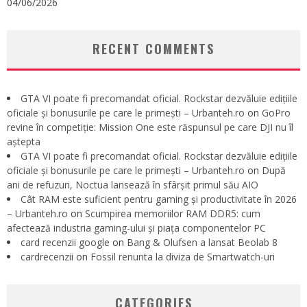
04/06/2026
RECENT COMMENTS
GTA VI poate fi precomandat oficial. Rockstar dezvăluie edițiile
oficiale și bonusurile pe care le primești – Urbanteh.ro
on
GoPro
revine în competiție: Mission One este răspunsul pe care DJI nu îl
aștepta
GTA VI poate fi precomandat oficial. Rockstar dezvăluie edițiile
oficiale și bonusurile pe care le primești – Urbanteh.ro
on
După
ani de refuzuri, Noctua lansează în sfârșit primul său AIO
Cât RAM este suficient pentru gaming și productivitate în 2026
– Urbanteh.ro
on
Scumpirea memoriilor RAM DDR5: cum
afectează industria gaming-ului și piața componentelor PC
card recenzii google
on
Bang & Olufsen a lansat Beolab 8
cardrecenzii
on
Fossil renunta la diviza de Smartwatch-uri
CATEGORIES