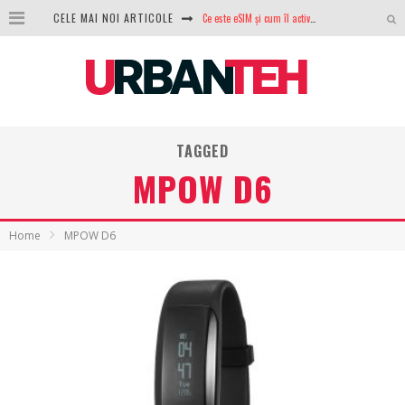
CELE MAI NOI ARTICOLE
Ce este eSIM și cum îl activezi pe telefon? Ghid complet pentru Android și iPhone
100 GB de internet mobil gratuit de la Orange. Fără contract, fără acte și fără obligații
LG lansează televizoarele OLED evo, QNED evo și Micro RGB pentru 2026
După ani de refuzuri, Noctua lansează în sfârșit primul său AIO
TAGGED
GoPro revine în competiție: Mission One este răspunsul pe care DJI nu îl aștepta
MPOW D6
Analiza producției fotovoltaice în România – cât produce un sistem solar pe timp de iarnă?
NVIDIA avertizează: memoria RAM și SSD-urile ar putea deveni și mai scumpe în perioada următoare
Home
MPOW D6
GTA VI poate fi precomandat oficial. Rockstar dezvăluie edițiile oficiale și bonusurile pe care le primești