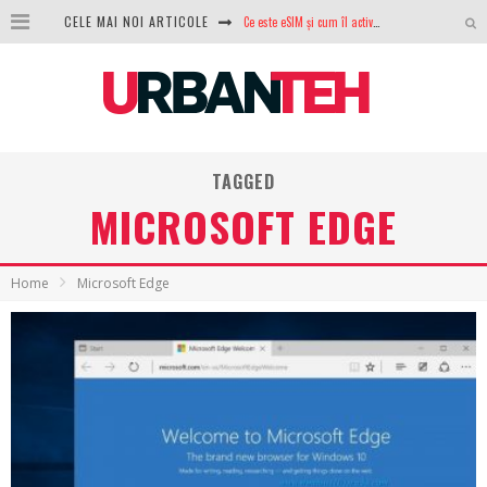
Ce este eSIM și cum îl activezi pe telefon? Ghid complet pentru Android și iPhone
CELE MAI NOI ARTICOLE
100 GB de internet mobil gratuit de la Orange. Fără contract, fără acte și fără obligații
LG lansează televizoarele OLED evo, QNED evo și Micro RGB pentru 2026
După ani de refuzuri, Noctua lansează în sfârșit primul său AIO
TAGGED
GoPro revine în competiție: Mission One este răspunsul pe care DJI nu îl aștepta
MICROSOFT EDGE
Analiza producției fotovoltaice în România – cât produce un sistem solar pe timp de iarnă?
NVIDIA avertizează: memoria RAM și SSD-urile ar putea deveni și mai scumpe în perioada următoare
Home
Microsoft Edge
GTA VI poate fi precomandat oficial. Rockstar dezvăluie edițiile oficiale și bonusurile pe care le primești