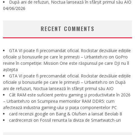
După ani de refuzuri, Noctua lansează în sfârșit primul său AIO
04/06/2026
RECENT COMMENTS
GTA VI poate fi precomandat oficial. Rockstar dezvăluie edițiile
oficiale și bonusurile pe care le primești – Urbanteh.ro
on
GoPro
revine în competiție: Mission One este răspunsul pe care DJI nu îl
aștepta
GTA VI poate fi precomandat oficial. Rockstar dezvăluie edițiile
oficiale și bonusurile pe care le primești – Urbanteh.ro
on
După
ani de refuzuri, Noctua lansează în sfârșit primul său AIO
Cât RAM este suficient pentru gaming și productivitate în 2026
– Urbanteh.ro
on
Scumpirea memoriilor RAM DDR5: cum
afectează industria gaming-ului și piața componentelor PC
card recenzii google
on
Bang & Olufsen a lansat Beolab 8
cardrecenzii
on
Fossil renunta la diviza de Smartwatch-uri