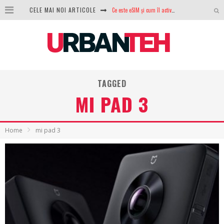
Ce este eSIM și cum îl activezi pe telefon? Ghid complet pentru Android și iPhone
CELE MAI NOI ARTICOLE
100 GB de internet mobil gratuit de la Orange. Fără contract, fără acte și fără obligații
LG lansează televizoarele OLED evo, QNED evo și Micro RGB pentru 2026
După ani de refuzuri, Noctua lansează în sfârșit primul său AIO
TAGGED
GoPro revine în competiție: Mission One este răspunsul pe care DJI nu îl aștepta
MI PAD 3
Analiza producției fotovoltaice în România – cât produce un sistem solar pe timp de iarnă?
NVIDIA avertizează: memoria RAM și SSD-urile ar putea deveni și mai scumpe în perioada următoare
Home
mi pad 3
GTA VI poate fi precomandat oficial. Rockstar dezvăluie edițiile oficiale și bonusurile pe care le primești