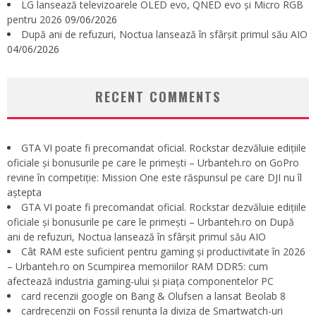
LG lansează televizoarele OLED evo, QNED evo și Micro RGB
pentru 2026
09/06/2026
După ani de refuzuri, Noctua lansează în sfârșit primul său AIO
04/06/2026
RECENT COMMENTS
GTA VI poate fi precomandat oficial. Rockstar dezvăluie edițiile
oficiale și bonusurile pe care le primești – Urbanteh.ro
on
GoPro
revine în competiție: Mission One este răspunsul pe care DJI nu îl
aștepta
GTA VI poate fi precomandat oficial. Rockstar dezvăluie edițiile
oficiale și bonusurile pe care le primești – Urbanteh.ro
on
După
ani de refuzuri, Noctua lansează în sfârșit primul său AIO
Cât RAM este suficient pentru gaming și productivitate în 2026
– Urbanteh.ro
on
Scumpirea memoriilor RAM DDR5: cum
afectează industria gaming-ului și piața componentelor PC
card recenzii google
on
Bang & Olufsen a lansat Beolab 8
cardrecenzii
on
Fossil renunta la diviza de Smartwatch-uri