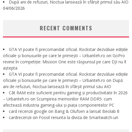
După ani de refuzuri, Noctua lansează în sfârșit primul său AIO
04/06/2026
RECENT COMMENTS
GTA VI poate fi precomandat oficial. Rockstar dezvăluie edițiile
oficiale și bonusurile pe care le primești – Urbanteh.ro
on
GoPro
revine în competiție: Mission One este răspunsul pe care DJI nu îl
aștepta
GTA VI poate fi precomandat oficial. Rockstar dezvăluie edițiile
oficiale și bonusurile pe care le primești – Urbanteh.ro
on
După
ani de refuzuri, Noctua lansează în sfârșit primul său AIO
Cât RAM este suficient pentru gaming și productivitate în 2026
– Urbanteh.ro
on
Scumpirea memoriilor RAM DDR5: cum
afectează industria gaming-ului și piața componentelor PC
card recenzii google
on
Bang & Olufsen a lansat Beolab 8
cardrecenzii
on
Fossil renunta la diviza de Smartwatch-uri