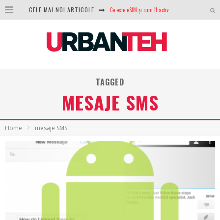
Ce este eSIM și cum îl activezi pe telefon? Ghid complet pentru Android și iPhone
CELE MAI NOI ARTICOLE
100 GB de internet mobil gratuit de la Orange. Fără contract, fără acte și fără obligații
LG lansează televizoarele OLED evo, QNED evo și Micro RGB pentru 2026
După ani de refuzuri, Noctua lansează în sfârșit primul său AIO
TAGGED
GoPro revine în competiție: Mission One este răspunsul pe care DJI nu îl aștepta
MESAJE SMS
Analiza producției fotovoltaice în România – cât produce un sistem solar pe timp de iarnă?
NVIDIA avertizează: memoria RAM și SSD-urile ar putea deveni și mai scumpe în perioada următoare
Home
mesaje SMS
GTA VI poate fi precomandat oficial. Rockstar dezvăluie edițiile oficiale și bonusurile pe care le primești