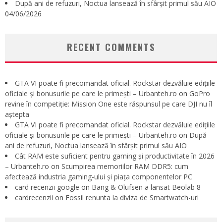
După ani de refuzuri, Noctua lansează în sfârșit primul său AIO
04/06/2026
RECENT COMMENTS
GTA VI poate fi precomandat oficial. Rockstar dezvăluie edițiile
oficiale și bonusurile pe care le primești – Urbanteh.ro
on
GoPro
revine în competiție: Mission One este răspunsul pe care DJI nu îl
aștepta
GTA VI poate fi precomandat oficial. Rockstar dezvăluie edițiile
oficiale și bonusurile pe care le primești – Urbanteh.ro
on
După
ani de refuzuri, Noctua lansează în sfârșit primul său AIO
Cât RAM este suficient pentru gaming și productivitate în 2026
– Urbanteh.ro
on
Scumpirea memoriilor RAM DDR5: cum
afectează industria gaming-ului și piața componentelor PC
card recenzii google
on
Bang & Olufsen a lansat Beolab 8
cardrecenzii
on
Fossil renunta la diviza de Smartwatch-uri