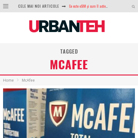
CELE MAI NOI ARTICOLE
Ce este eSIM și cum îl activezi pe telefon? Ghid complet pentru Android și iPhone
100 GB de internet mobil gratuit de la Orange. Fără contract, fără acte și fără obligații
LG lansează televizoarele OLED evo, QNED evo și Micro RGB pentru 2026
După ani de refuzuri, Noctua lansează în sfârșit primul său AIO
TAGGED
GoPro revine în competiție: Mission One este răspunsul pe care DJI nu îl aștepta
MCAFEE
Analiza producției fotovoltaice în România – cât produce un sistem solar pe timp de iarnă?
NVIDIA avertizează: memoria RAM și SSD-urile ar putea deveni și mai scumpe în perioada următoare
Home
McAfee
GTA VI poate fi precomandat oficial. Rockstar dezvăluie edițiile oficiale și bonusurile pe care le primești