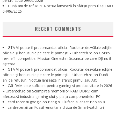
pentru 2026
09/06/2026
După ani de refuzuri, Noctua lansează în sfârșit primul său AIO
04/06/2026
RECENT COMMENTS
GTA VI poate fi precomandat oficial. Rockstar dezvăluie edițiile
oficiale și bonusurile pe care le primești – Urbanteh.ro
on
GoPro
revine în competiție: Mission One este răspunsul pe care DJI nu îl
aștepta
GTA VI poate fi precomandat oficial. Rockstar dezvăluie edițiile
oficiale și bonusurile pe care le primești – Urbanteh.ro
on
După
ani de refuzuri, Noctua lansează în sfârșit primul său AIO
Cât RAM este suficient pentru gaming și productivitate în 2026
– Urbanteh.ro
on
Scumpirea memoriilor RAM DDR5: cum
afectează industria gaming-ului și piața componentelor PC
card recenzii google
on
Bang & Olufsen a lansat Beolab 8
cardrecenzii
on
Fossil renunta la diviza de Smartwatch-uri