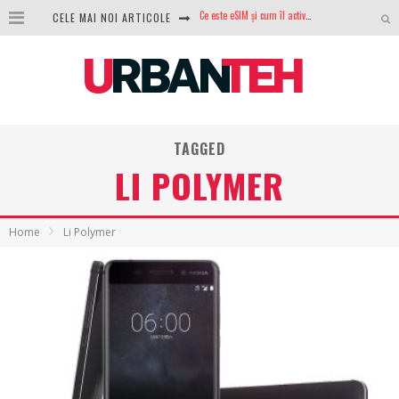
CELE MAI NOI ARTICOLE
100 GB de internet mobil gratuit de la Orange. Fără contract, fără acte și fără obligații
LG lansează televizoarele OLED evo, QNED evo și Micro RGB pentru 2026
După ani de refuzuri, Noctua lansează în sfârșit primul său AIO
GoPro revine în competiție: Mission One este răspunsul pe care DJI nu îl aștepta
TAGGED
Analiza producției fotovoltaice în România – cât produce un sistem solar pe timp de iarnă?
LI POLYMER
NVIDIA avertizează: memoria RAM și SSD-urile ar putea deveni și mai scumpe în perioada următoare
GTA VI poate fi precomandat oficial. Rockstar dezvăluie edițiile oficiale și bonusurile pe care le primești
Home
Li Polymer
Ce este eSIM și cum îl activezi pe telefon? Ghid complet pentru Android și iPhone