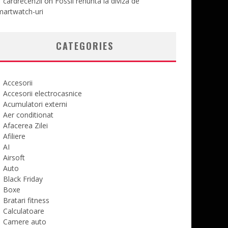
cardrecenzii
on
Fossil renunta la diviza de
martwatch-uri
CATEGORIES
Accesorii
Accesorii electrocasnice
Acumulatori externi
Aer conditionat
Afacerea Zilei
Afiliere
AI
Airsoft
Auto
Black Friday
Boxe
Bratari fitness
Calculatoare
Camere auto