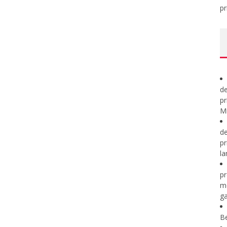
pr
de
pr
Mi
de
pr
la
pr
m
ga
B