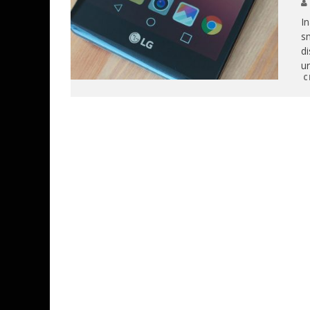
I
s
di
ur
C