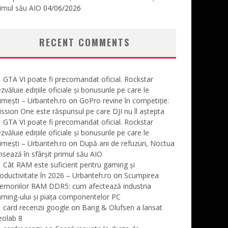
imul său AIO
04/06/2026
RECENT COMMENTS
GTA VI poate fi precomandat oficial. Rockstar
zvăluie edițiile oficiale și bonusurile pe care le
imești – Urbanteh.ro
on
GoPro revine în competiție:
ssion One este răspunsul pe care DJI nu îl aștepta
GTA VI poate fi precomandat oficial. Rockstar
zvăluie edițiile oficiale și bonusurile pe care le
imești – Urbanteh.ro
on
După ani de refuzuri, Noctua
nsează în sfârșit primul său AIO
Cât RAM este suficient pentru gaming și
oductivitate în 2026 – Urbanteh.ro
on
Scumpirea
emoriilor RAM DDR5: cum afectează industria
ming-ului și piața componentelor PC
card recenzii google
on
Bang & Olufsen a lansat
eolab 8