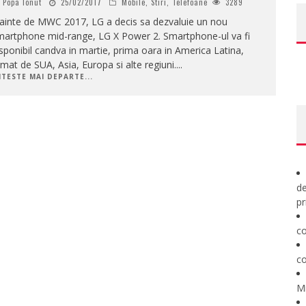
Popa Ionut
25/02/2017
Mobile
,
Stiri
,
Telefoane
3289
nainte de MWC 2017, LG a decis sa dezvaluie un nou
martphone mid-range, LG X Power 2. Smartphone-ul va fi
sponibil candva in martie, prima oara in America Latina,
mat de SUA, Asia, Europa si alte regiuni.
...
ITESTE MAI DEPARTE...
de
pr
co
co
M