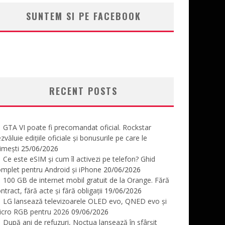
SUNTEM SI PE FACEBOOK
RECENT POSTS
GTA VI poate fi precomandat oficial. Rockstar
zvăluie edițiile oficiale și bonusurile pe care le
imești
25/06/2026
Ce este eSIM și cum îl activezi pe telefon? Ghid
mplet pentru Android și iPhone
20/06/2026
100 GB de internet mobil gratuit de la Orange. Fără
ntract, fără acte și fără obligații
19/06/2026
LG lansează televizoarele OLED evo, QNED evo și
icro RGB pentru 2026
09/06/2026
După ani de refuzuri, Noctua lansează în sfârșit