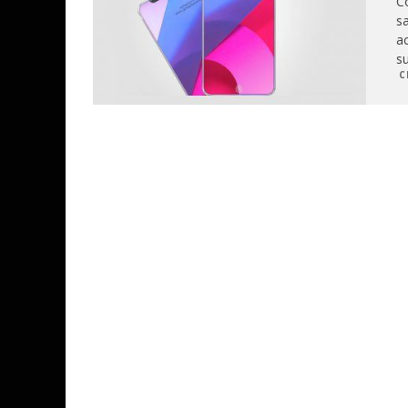
C
s
ac
su
C