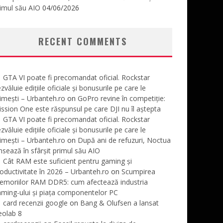
imul său AIO
04/06/2026
RECENT COMMENTS
GTA VI poate fi precomandat oficial. Rockstar
zvăluie edițiile oficiale și bonusurile pe care le
imești – Urbanteh.ro
on
GoPro revine în competiție:
ssion One este răspunsul pe care DJI nu îl aștepta
GTA VI poate fi precomandat oficial. Rockstar
zvăluie edițiile oficiale și bonusurile pe care le
imești – Urbanteh.ro
on
După ani de refuzuri, Noctua
nsează în sfârșit primul său AIO
Cât RAM este suficient pentru gaming și
oductivitate în 2026 – Urbanteh.ro
on
Scumpirea
emoriilor RAM DDR5: cum afectează industria
ming-ului și piața componentelor PC
card recenzii google
on
Bang & Olufsen a lansat
eolab 8