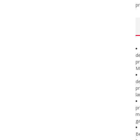
pr
de
pr
Mi
de
pr
la
pr
m
ga
B