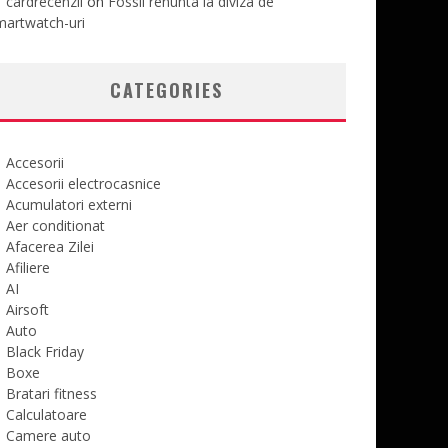
cardrecenzii
on
Fossil renunta la diviza de
martwatch-uri
CATEGORIES
Accesorii
Accesorii electrocasnice
Acumulatori externi
Aer conditionat
Afacerea Zilei
Afiliere
AI
Airsoft
Auto
Black Friday
Boxe
Bratari fitness
Calculatoare
Camere auto