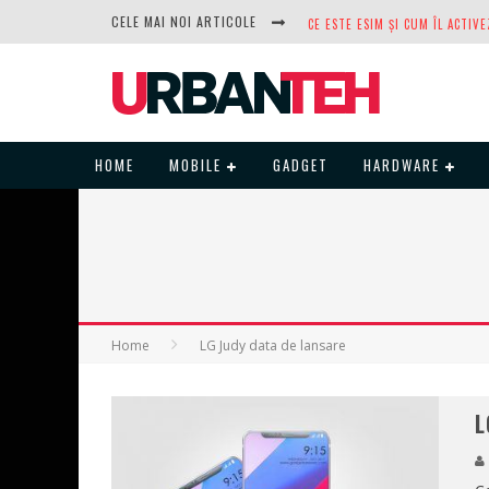
CELE MAI NOI ARTICOLE
DUPĂ ANI DE REFUZURI, NOCTUA
HOME
MOBILE
GADGET
HARDWARE
Home
LG Judy data de lansare
L