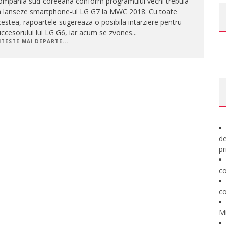
ompania sud-coreeana conform programului vechi trebuia
a lanseze smartphone-ul LG G7 la MWC 2018. Cu toate
estea, rapoartele sugereaza o posibila intarziere pentru
ccesorului lui LG G6, iar acum se zvones
...
ITESTE MAI DEPARTE...
de
pr
co
co
M