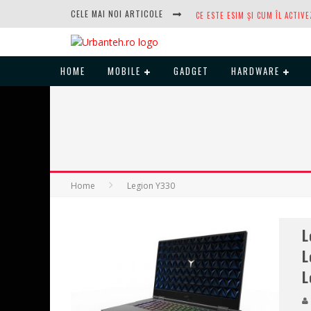
CELE MAI NOI ARTICOLE
HOME
MOBILE
GADGET
HARDWARE
DUPĂ ANI DE REFUZURI, NOCTUA
Home
Legion Y330
L
L
L