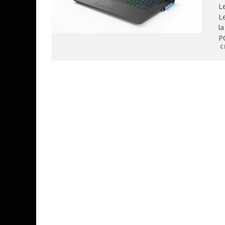
L
L
la
P
C