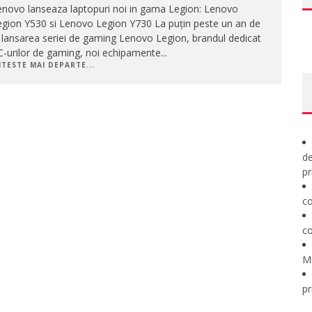
enovo lanseaza laptopuri noi in gama Legion: Lenovo
egion Y530 si Lenovo Legion Y730 La puțin peste un an de
 lansarea seriei de gaming Lenovo Legion, brandul dedicat
C-urilor de gaming, noi echipamente
...
ITESTE MAI DEPARTE...
de
pr
co
co
M
pr