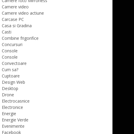
Camere foto Mirrorless
Camere video
Camere video actiune
Carcase PC
Casa si Gradina
Casti
Combine frigorifice
Concursuri
Console
Console
Convectoare
Cum sa?
Cuptoare
Design Web
Desktop
Drone
Electrocasnice
Electronice
Energie
Energie Verde
Evenimente
Facebook