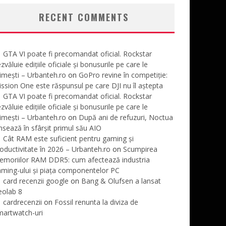
RECENT COMMENTS
GTA VI poate fi precomandat oficial. Rockstar
zvăluie edițiile oficiale și bonusurile pe care le
imești – Urbanteh.ro
on
GoPro revine în competiție:
ssion One este răspunsul pe care DJI nu îl aștepta
GTA VI poate fi precomandat oficial. Rockstar
zvăluie edițiile oficiale și bonusurile pe care le
imești – Urbanteh.ro
on
După ani de refuzuri, Noctua
nsează în sfârșit primul său AIO
Cât RAM este suficient pentru gaming și
oductivitate în 2026 – Urbanteh.ro
on
Scumpirea
emoriilor RAM DDR5: cum afectează industria
ming-ului și piața componentelor PC
card recenzii google
on
Bang & Olufsen a lansat
eolab 8
cardrecenzii
on
Fossil renunta la diviza de
martwatch-uri