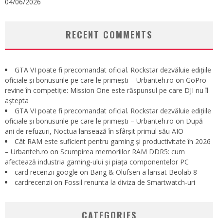
04/06/2026
RECENT COMMENTS
GTA VI poate fi precomandat oficial. Rockstar dezvăluie edițiile
oficiale și bonusurile pe care le primești – Urbanteh.ro
on
GoPro
revine în competiție: Mission One este răspunsul pe care DJI nu îl
aștepta
GTA VI poate fi precomandat oficial. Rockstar dezvăluie edițiile
oficiale și bonusurile pe care le primești – Urbanteh.ro
on
După
ani de refuzuri, Noctua lansează în sfârșit primul său AIO
Cât RAM este suficient pentru gaming și productivitate în 2026
– Urbanteh.ro
on
Scumpirea memoriilor RAM DDR5: cum
afectează industria gaming-ului și piața componentelor PC
card recenzii google
on
Bang & Olufsen a lansat Beolab 8
cardrecenzii
on
Fossil renunta la diviza de Smartwatch-uri
CATEGORIES