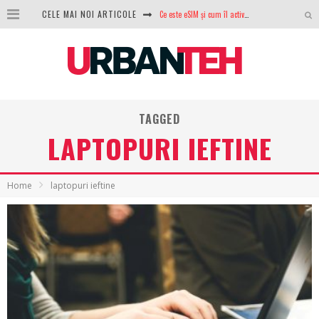
Ce este eSIM și cum îl activezi pe telefon? Ghid complet pentru Android și iPhone
CELE MAI NOI ARTICOLE
100 GB de internet mobil gratuit de la Orange. Fără contract, fără acte și fără obligații
LG lansează televizoarele OLED evo, QNED evo și Micro RGB pentru 2026
După ani de refuzuri, Noctua lansează în sfârșit primul său AIO
TAGGED
GoPro revine în competiție: Mission One este răspunsul pe care DJI nu îl aștepta
LAPTOPURI IEFTINE
Analiza producției fotovoltaice în România – cât produce un sistem solar pe timp de iarnă?
NVIDIA avertizează: memoria RAM și SSD-urile ar putea deveni și mai scumpe în perioada următoare
Home
laptopuri ieftine
GTA VI poate fi precomandat oficial. Rockstar dezvăluie edițiile oficiale și bonusurile pe care le primești