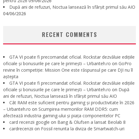
pentru 2026
09/06/2026
După ani de refuzuri, Noctua lansează în sfârșit primul său AIO
04/06/2026
RECENT COMMENTS
GTA VI poate fi precomandat oficial. Rockstar dezvăluie edițiile
oficiale și bonusurile pe care le primești – Urbanteh.ro
on
GoPro
revine în competiție: Mission One este răspunsul pe care DJI nu îl
aștepta
GTA VI poate fi precomandat oficial. Rockstar dezvăluie edițiile
oficiale și bonusurile pe care le primești – Urbanteh.ro
on
După
ani de refuzuri, Noctua lansează în sfârșit primul său AIO
Cât RAM este suficient pentru gaming și productivitate în 2026
– Urbanteh.ro
on
Scumpirea memoriilor RAM DDR5: cum
afectează industria gaming-ului și piața componentelor PC
card recenzii google
on
Bang & Olufsen a lansat Beolab 8
cardrecenzii
on
Fossil renunta la diviza de Smartwatch-uri