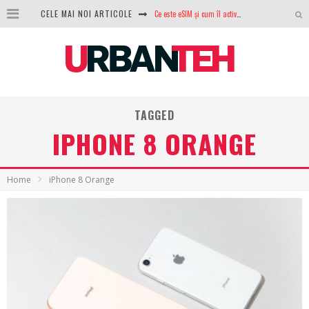
Ce este eSIM și cum îl activezi pe telefon? Ghid complet pentru Android și iPhone
CELE MAI NOI ARTICOLE
100 GB de internet mobil gratuit de la Orange. Fără contract, fără acte și fără obligații
LG lansează televizoarele OLED evo, QNED evo și Micro RGB pentru 2026
După ani de refuzuri, Noctua lansează în sfârșit primul său AIO
TAGGED
GoPro revine în competiție: Mission One este răspunsul pe care DJI nu îl aștepta
IPHONE 8 ORANGE
Analiza producției fotovoltaice în România – cât produce un sistem solar pe timp de iarnă?
NVIDIA avertizează: memoria RAM și SSD-urile ar putea deveni și mai scumpe în perioada următoare
Home
iPhone 8 Orange
GTA VI poate fi precomandat oficial. Rockstar dezvăluie edițiile oficiale și bonusurile pe care le primești