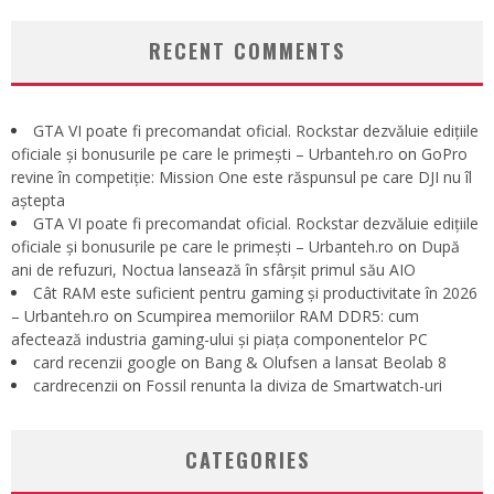
RECENT COMMENTS
GTA VI poate fi precomandat oficial. Rockstar dezvăluie edițiile
oficiale și bonusurile pe care le primești – Urbanteh.ro
on
GoPro
revine în competiție: Mission One este răspunsul pe care DJI nu îl
aștepta
GTA VI poate fi precomandat oficial. Rockstar dezvăluie edițiile
oficiale și bonusurile pe care le primești – Urbanteh.ro
on
După
ani de refuzuri, Noctua lansează în sfârșit primul său AIO
Cât RAM este suficient pentru gaming și productivitate în 2026
– Urbanteh.ro
on
Scumpirea memoriilor RAM DDR5: cum
afectează industria gaming-ului și piața componentelor PC
card recenzii google
on
Bang & Olufsen a lansat Beolab 8
cardrecenzii
on
Fossil renunta la diviza de Smartwatch-uri
CATEGORIES