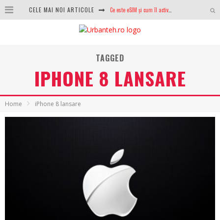
Ce este eSIM și cum îl activezi pe telefon? Ghid complet pentru Android și iPhone
CELE MAI NOI ARTICOLE
100 GB de internet mobil gratuit de la Orange. Fără contract, fără acte și fără obligații
LG lansează televizoarele OLED evo, QNED evo și Micro RGB pentru 2026
TAGGED
După ani de refuzuri, Noctua lansează în sfârșit primul său AIO
IPHONE 8 LANSARE
GoPro revine în competiție: Mission One este răspunsul pe care DJI nu îl aștepta
Home
iPhone 8 lansare
Analiza producției fotovoltaice în România – cât produce un sistem solar pe timp de iarnă?
NVIDIA avertizează: memoria RAM și SSD-urile ar putea deveni și mai scumpe în perioada următoare
GTA VI poate fi precomandat oficial. Rockstar dezvăluie edițiile oficiale și bonusurile pe care le primești