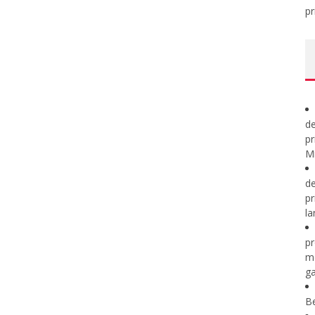
pr
de
pr
Mi
de
pr
la
pr
m
ga
B