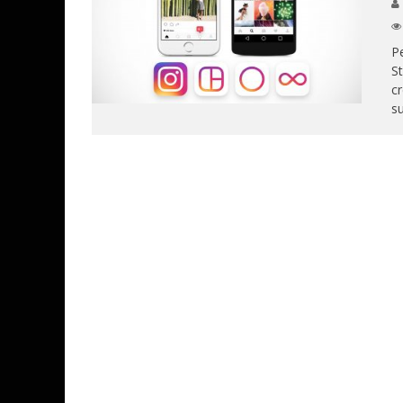
Pe
St
cr
su