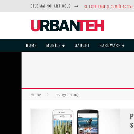
CELE MAI NOI ARTICOLE
DUPĂ ANI DE REFUZURI, NOCTUA
HOME
MOBILE
GADGET
HARDWARE
Home
Instagram bug
P
S