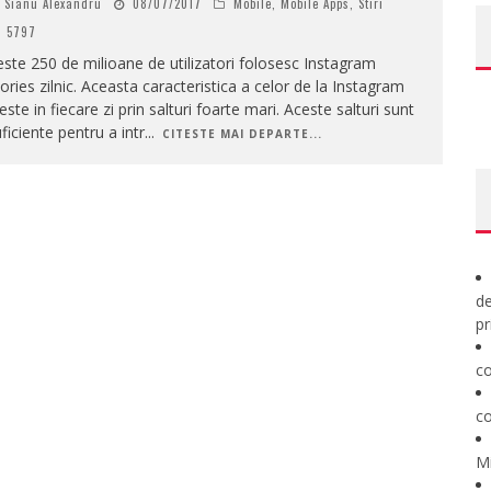
Sianu Alexandru
08/07/2017
Mobile
,
Mobile Apps
,
Stiri
5797
ste 250 de milioane de utilizatori folosesc Instagram
ories zilnic. Aceasta caracteristica a celor de la Instagram
este in fiecare zi prin salturi foarte mari. Aceste salturi sunt
ficiente pentru a intr
...
CITESTE MAI DEPARTE...
de
pr
co
co
M