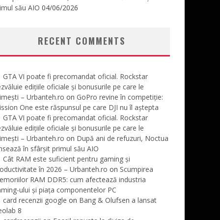
imul său AIO
04/06/2026
RECENT COMMENTS
GTA VI poate fi precomandat oficial. Rockstar
zvăluie edițiile oficiale și bonusurile pe care le
imești – Urbanteh.ro
on
GoPro revine în competiție:
ssion One este răspunsul pe care DJI nu îl aștepta
GTA VI poate fi precomandat oficial. Rockstar
zvăluie edițiile oficiale și bonusurile pe care le
imești – Urbanteh.ro
on
După ani de refuzuri, Noctua
nsează în sfârșit primul său AIO
Cât RAM este suficient pentru gaming și
oductivitate în 2026 – Urbanteh.ro
on
Scumpirea
emoriilor RAM DDR5: cum afectează industria
ming-ului și piața componentelor PC
card recenzii google
on
Bang & Olufsen a lansat
eolab 8