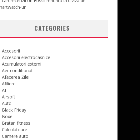
cardrecenzii
on
Fossil renunta la diviza de
martwatch-uri
CATEGORIES
Accesorii
Accesorii electrocasnice
Acumulatori externi
Aer conditionat
Afacerea Zilei
Afiliere
AI
Airsoft
Auto
Black Friday
Boxe
Bratari fitness
Calculatoare
Camere auto