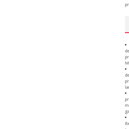
pr
de
pr
Mi
de
pr
la
pr
m
ga
B