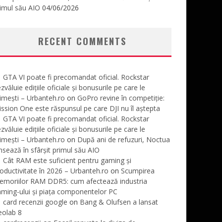
imul său AIO
04/06/2026
RECENT COMMENTS
GTA VI poate fi precomandat oficial. Rockstar
zvăluie edițiile oficiale și bonusurile pe care le
imești – Urbanteh.ro
on
GoPro revine în competiție:
ssion One este răspunsul pe care DJI nu îl aștepta
GTA VI poate fi precomandat oficial. Rockstar
zvăluie edițiile oficiale și bonusurile pe care le
imești – Urbanteh.ro
on
După ani de refuzuri, Noctua
nsează în sfârșit primul său AIO
Cât RAM este suficient pentru gaming și
oductivitate în 2026 – Urbanteh.ro
on
Scumpirea
emoriilor RAM DDR5: cum afectează industria
ming-ului și piața componentelor PC
card recenzii google
on
Bang & Olufsen a lansat
eolab 8