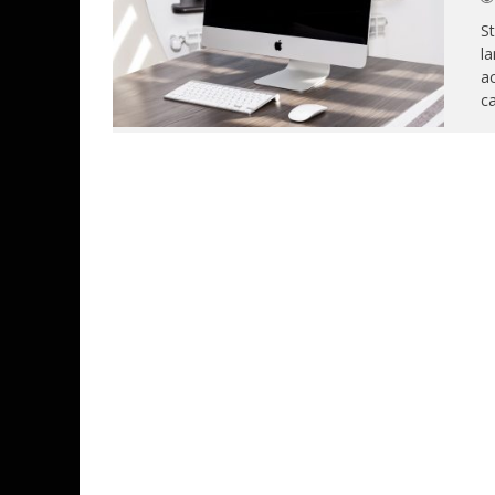
St
l
ac
ca