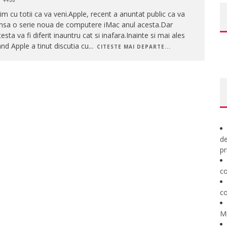
im cu totii ca va veni.Apple, recent a anuntat public ca va
ansa o serie noua de computere iMac anul acesta.Dar
esta va fi diferit inauntru cat si inafara.Inainte si mai ales
nd Apple a tinut discutia cu
...
CITESTE MAI DEPARTE...
de
pr
co
co
M