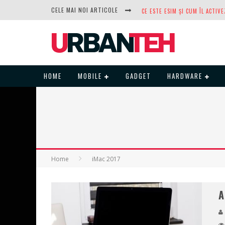
CELE MAI NOI ARTICOLE
DUPĂ ANI DE REFUZURI, NOCTUA
HOME
MOBILE
GADGET
HARDWARE
Home
iMac 2017
A