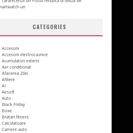
cardrecenzii
on
Fossil renunta la diviza de
martwatch-uri
CATEGORIES
Accesorii
Accesorii electrocasnice
Acumulatori externi
Aer conditionat
Afacerea Zilei
Afiliere
AI
Airsoft
Auto
Black Friday
Boxe
Bratari fitness
Calculatoare
Camere auto