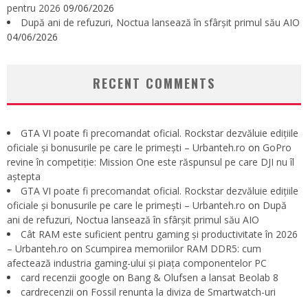
pentru 2026
09/06/2026
După ani de refuzuri, Noctua lansează în sfârșit primul său AIO
04/06/2026
RECENT COMMENTS
GTA VI poate fi precomandat oficial. Rockstar dezvăluie edițiile
oficiale și bonusurile pe care le primești – Urbanteh.ro
on
GoPro
revine în competiție: Mission One este răspunsul pe care DJI nu îl
aștepta
GTA VI poate fi precomandat oficial. Rockstar dezvăluie edițiile
oficiale și bonusurile pe care le primești – Urbanteh.ro
on
După
ani de refuzuri, Noctua lansează în sfârșit primul său AIO
Cât RAM este suficient pentru gaming și productivitate în 2026
– Urbanteh.ro
on
Scumpirea memoriilor RAM DDR5: cum
afectează industria gaming-ului și piața componentelor PC
card recenzii google
on
Bang & Olufsen a lansat Beolab 8
cardrecenzii
on
Fossil renunta la diviza de Smartwatch-uri