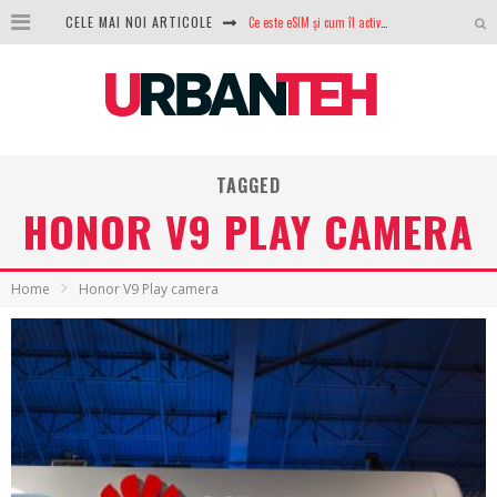
Ce este eSIM și cum îl activezi pe telefon? Ghid complet pentru Android și iPhone
CELE MAI NOI ARTICOLE
100 GB de internet mobil gratuit de la Orange. Fără contract, fără acte și fără obligații
LG lansează televizoarele OLED evo, QNED evo și Micro RGB pentru 2026
După ani de refuzuri, Noctua lansează în sfârșit primul său AIO
TAGGED
GoPro revine în competiție: Mission One este răspunsul pe care DJI nu îl aștepta
HONOR V9 PLAY CAMERA
Analiza producției fotovoltaice în România – cât produce un sistem solar pe timp de iarnă?
NVIDIA avertizează: memoria RAM și SSD-urile ar putea deveni și mai scumpe în perioada următoare
Home
Honor V9 Play camera
GTA VI poate fi precomandat oficial. Rockstar dezvăluie edițiile oficiale și bonusurile pe care le primești