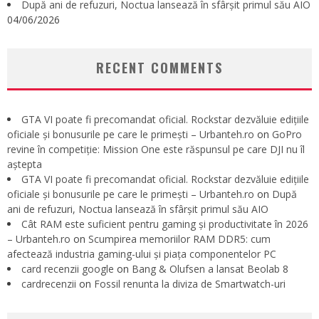
După ani de refuzuri, Noctua lansează în sfârșit primul său AIO
04/06/2026
RECENT COMMENTS
GTA VI poate fi precomandat oficial. Rockstar dezvăluie edițiile
oficiale și bonusurile pe care le primești – Urbanteh.ro
on
GoPro
revine în competiție: Mission One este răspunsul pe care DJI nu îl
aștepta
GTA VI poate fi precomandat oficial. Rockstar dezvăluie edițiile
oficiale și bonusurile pe care le primești – Urbanteh.ro
on
După
ani de refuzuri, Noctua lansează în sfârșit primul său AIO
Cât RAM este suficient pentru gaming și productivitate în 2026
– Urbanteh.ro
on
Scumpirea memoriilor RAM DDR5: cum
afectează industria gaming-ului și piața componentelor PC
card recenzii google
on
Bang & Olufsen a lansat Beolab 8
cardrecenzii
on
Fossil renunta la diviza de Smartwatch-uri