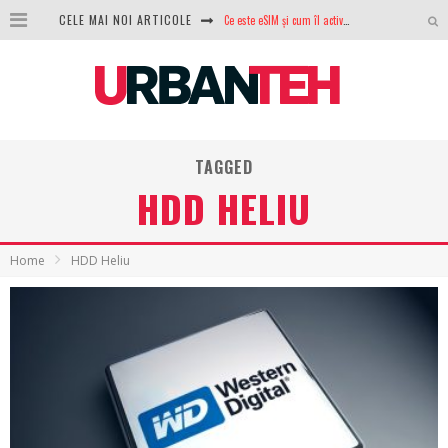
Ce este eSIM și cum îl activezi pe telefon? Ghid complet pentru Android și iPhone
CELE MAI NOI ARTICOLE
100 GB de internet mobil gratuit de la Orange. Fără contract, fără acte și fără obligații
LG lansează televizoarele OLED evo, QNED evo și Micro RGB pentru 2026
După ani de refuzuri, Noctua lansează în sfârșit primul său AIO
TAGGED
GoPro revine în competiție: Mission One este răspunsul pe care DJI nu îl aștepta
HDD HELIU
Analiza producției fotovoltaice în România – cât produce un sistem solar pe timp de iarnă?
NVIDIA avertizează: memoria RAM și SSD-urile ar putea deveni și mai scumpe în perioada următoare
Home
HDD Heliu
GTA VI poate fi precomandat oficial. Rockstar dezvăluie edițiile oficiale și bonusurile pe care le primești