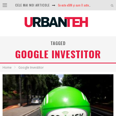
Ce este eSIM și cum îl activezi pe telefon? Ghid complet pentru Android și iPhone
CELE MAI NOI ARTICOLE
100 GB de internet mobil gratuit de la Orange. Fără contract, fără acte și fără obligații
LG lansează televizoarele OLED evo, QNED evo și Micro RGB pentru 2026
După ani de refuzuri, Noctua lansează în sfârșit primul său AIO
TAGGED
GoPro revine în competiție: Mission One este răspunsul pe care DJI nu îl aștepta
GOOGLE INVESTITOR
Analiza producției fotovoltaice în România – cât produce un sistem solar pe timp de iarnă?
NVIDIA avertizează: memoria RAM și SSD-urile ar putea deveni și mai scumpe în perioada următoare
Home
Google Investitor
GTA VI poate fi precomandat oficial. Rockstar dezvăluie edițiile oficiale și bonusurile pe care le primești