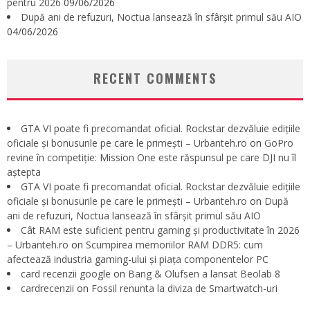
pentru 2026
09/06/2026
După ani de refuzuri, Noctua lansează în sfârșit primul său AIO
04/06/2026
RECENT COMMENTS
GTA VI poate fi precomandat oficial. Rockstar dezvăluie edițiile
oficiale și bonusurile pe care le primești – Urbanteh.ro
on
GoPro
revine în competiție: Mission One este răspunsul pe care DJI nu îl
aștepta
GTA VI poate fi precomandat oficial. Rockstar dezvăluie edițiile
oficiale și bonusurile pe care le primești – Urbanteh.ro
on
După
ani de refuzuri, Noctua lansează în sfârșit primul său AIO
Cât RAM este suficient pentru gaming și productivitate în 2026
– Urbanteh.ro
on
Scumpirea memoriilor RAM DDR5: cum
afectează industria gaming-ului și piața componentelor PC
card recenzii google
on
Bang & Olufsen a lansat Beolab 8
cardrecenzii
on
Fossil renunta la diviza de Smartwatch-uri