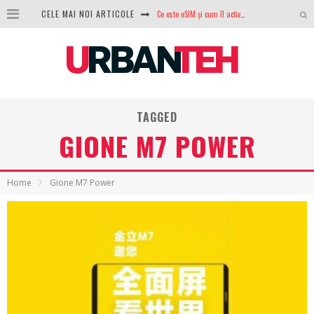
Ce este eSIM și cum îl activezi pe telefon? Ghid complet pentru Android și iPhone
CELE MAI NOI ARTICOLE
100 GB de internet mobil gratuit de la Orange. Fără contract, fără acte și fără obligații
LG lansează televizoarele OLED evo, QNED evo și Micro RGB pentru 2026
După ani de refuzuri, Noctua lansează în sfârșit primul său AIO
TAGGED
GoPro revine în competiție: Mission One este răspunsul pe care DJI nu îl aștepta
GIONE M7 POWER
Analiza producției fotovoltaice în România – cât produce un sistem solar pe timp de iarnă?
NVIDIA avertizează: memoria RAM și SSD-urile ar putea deveni și mai scumpe în perioada următoare
Home
Gione M7 Power
GTA VI poate fi precomandat oficial. Rockstar dezvăluie edițiile oficiale și bonusurile pe care le primești