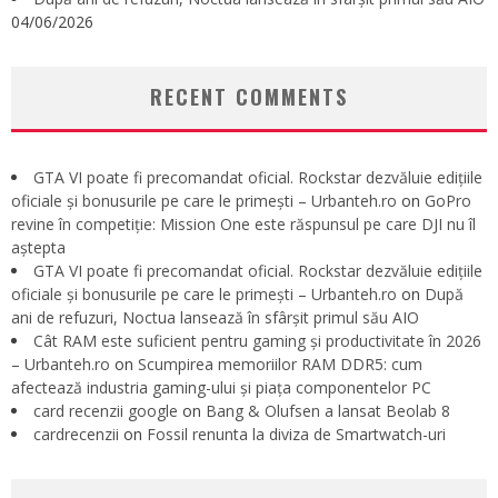
04/06/2026
RECENT COMMENTS
GTA VI poate fi precomandat oficial. Rockstar dezvăluie edițiile
oficiale și bonusurile pe care le primești – Urbanteh.ro
on
GoPro
revine în competiție: Mission One este răspunsul pe care DJI nu îl
aștepta
GTA VI poate fi precomandat oficial. Rockstar dezvăluie edițiile
oficiale și bonusurile pe care le primești – Urbanteh.ro
on
După
ani de refuzuri, Noctua lansează în sfârșit primul său AIO
Cât RAM este suficient pentru gaming și productivitate în 2026
– Urbanteh.ro
on
Scumpirea memoriilor RAM DDR5: cum
afectează industria gaming-ului și piața componentelor PC
card recenzii google
on
Bang & Olufsen a lansat Beolab 8
cardrecenzii
on
Fossil renunta la diviza de Smartwatch-uri