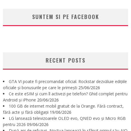
SUNTEM SI PE FACEBOOK
RECENT POSTS
GTA VI poate fi precomandat oficial. Rockstar dezvăluie edițiile
oficiale și bonusurile pe care le primești
25/06/2026
Ce este eSIM și cum îl activezi pe telefon? Ghid complet pentru
Android și iPhone
20/06/2026
100 GB de internet mobil gratuit de la Orange. Fără contract,
fără acte și fără obligații
19/06/2026
LG lansează televizoarele OLED evo, QNED evo și Micro RGB
pentru 2026
09/06/2026
După ani de refuzuri, Noctua lansează în sfârșit primul său AIO