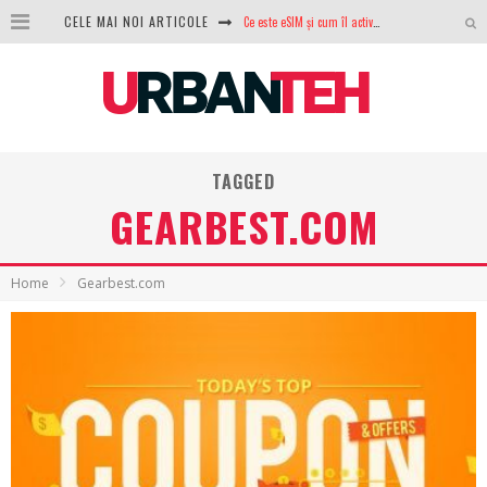
CELE MAI NOI ARTICOLE
Ce este eSIM și cum îl activezi pe telefon? Ghid complet pentru Android și iPhone
100 GB de internet mobil gratuit de la Orange. Fără contract, fără acte și fără obligații
LG lansează televizoarele OLED evo, QNED evo și Micro RGB pentru 2026
După ani de refuzuri, Noctua lansează în sfârșit primul său AIO
TAGGED
GoPro revine în competiție: Mission One este răspunsul pe care DJI nu îl aștepta
GEARBEST.COM
Analiza producției fotovoltaice în România – cât produce un sistem solar pe timp de iarnă?
NVIDIA avertizează: memoria RAM și SSD-urile ar putea deveni și mai scumpe în perioada următoare
Home
Gearbest.com
GTA VI poate fi precomandat oficial. Rockstar dezvăluie edițiile oficiale și bonusurile pe care le primești