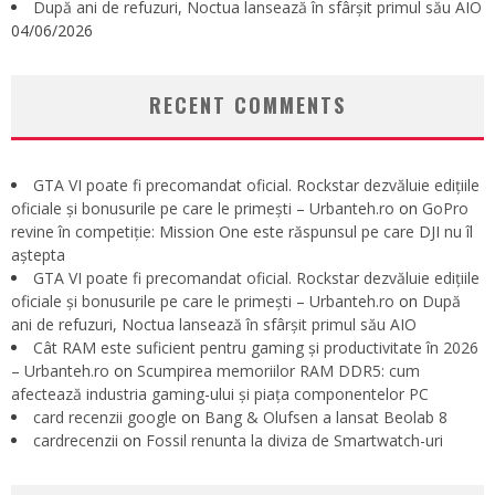
După ani de refuzuri, Noctua lansează în sfârșit primul său AIO
04/06/2026
RECENT COMMENTS
GTA VI poate fi precomandat oficial. Rockstar dezvăluie edițiile
oficiale și bonusurile pe care le primești – Urbanteh.ro
on
GoPro
revine în competiție: Mission One este răspunsul pe care DJI nu îl
aștepta
GTA VI poate fi precomandat oficial. Rockstar dezvăluie edițiile
oficiale și bonusurile pe care le primești – Urbanteh.ro
on
După
ani de refuzuri, Noctua lansează în sfârșit primul său AIO
Cât RAM este suficient pentru gaming și productivitate în 2026
– Urbanteh.ro
on
Scumpirea memoriilor RAM DDR5: cum
afectează industria gaming-ului și piața componentelor PC
card recenzii google
on
Bang & Olufsen a lansat Beolab 8
cardrecenzii
on
Fossil renunta la diviza de Smartwatch-uri