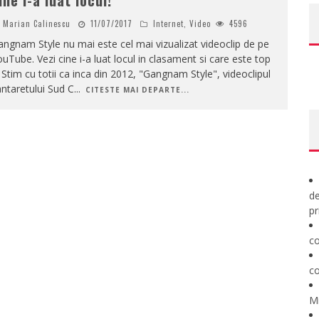
ine i-a luat locul!
Marian Calinescu
11/07/2017
Internet
,
Video
4596
ngnam Style nu mai este cel mai vizualizat videoclip de pe
uTube. Vezi cine i-a luat locul in clasament si care este top
 Stim cu totii ca inca din 2012, "Gangnam Style", videoclipul
ntaretului Sud C
...
CITESTE MAI DEPARTE...
de
pr
co
co
M