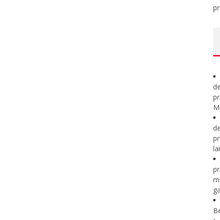
pr
de
pr
Mi
de
pr
la
pr
m
ga
B