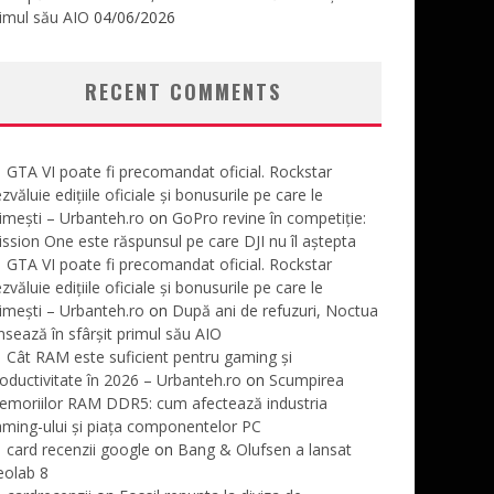
imul său AIO
04/06/2026
RECENT COMMENTS
GTA VI poate fi precomandat oficial. Rockstar
zvăluie edițiile oficiale și bonusurile pe care le
imești – Urbanteh.ro
on
GoPro revine în competiție:
ssion One este răspunsul pe care DJI nu îl aștepta
GTA VI poate fi precomandat oficial. Rockstar
zvăluie edițiile oficiale și bonusurile pe care le
imești – Urbanteh.ro
on
După ani de refuzuri, Noctua
nsează în sfârșit primul său AIO
Cât RAM este suficient pentru gaming și
oductivitate în 2026 – Urbanteh.ro
on
Scumpirea
emoriilor RAM DDR5: cum afectează industria
ming-ului și piața componentelor PC
card recenzii google
on
Bang & Olufsen a lansat
eolab 8