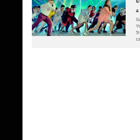
c
Ga
Yo
5!
ca