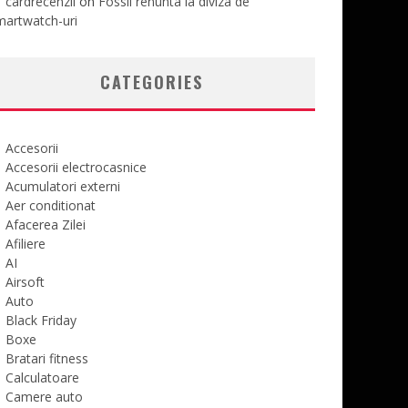
cardrecenzii
on
Fossil renunta la diviza de
martwatch-uri
CATEGORIES
Accesorii
Accesorii electrocasnice
Acumulatori externi
Aer conditionat
Afacerea Zilei
Afiliere
AI
Airsoft
Auto
Black Friday
Boxe
Bratari fitness
Calculatoare
Camere auto