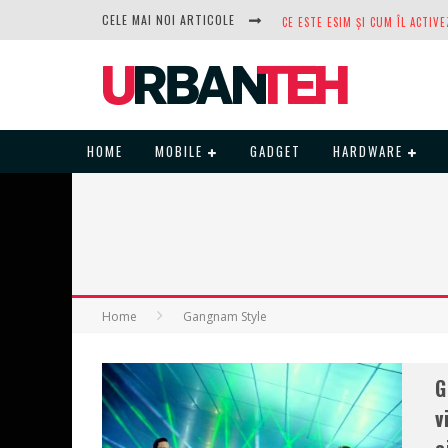
CELE MAI NOI ARTICOLE
DUPĂ ANI DE REFUZURI, NOCTUA
HOME
MOBILE
GADGET
HARDWARE
Home
Gangnam Style
G
v