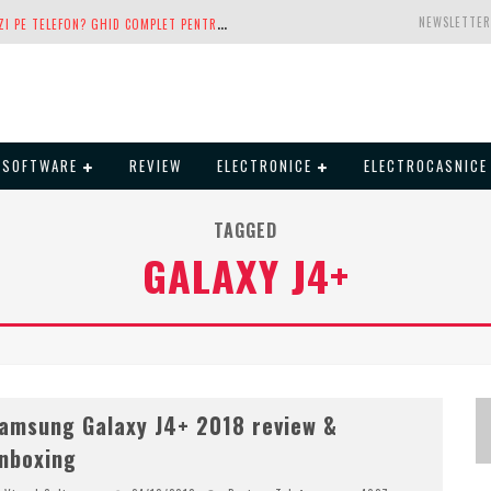
C
E ESTE ESIM ȘI CUM ÎL ACTIVEZI PE TELEFON? GHID COMPLET PENTRU ANDROID ȘI IPHONE
NEWSLETTER
1
00 GB DE INTERNET MOBIL GRATUIT DE LA ORANGE. FĂRĂ CONTRACT, FĂRĂ ACTE ȘI FĂRĂ OBLIGAȚII
L
G LANSEAZĂ TELEVIZOARELE OLED EVO, QNED EVO ȘI MICRO RGB PENTRU 2026
 LANSEAZĂ ÎN SFÂRȘIT PRIMUL SĂU AIO
SOFTWARE
REVIEW
ELECTRONICE
ELECTROCASNICE
G
OPRO REVINE ÎN COMPETIȚIE: MISSION ONE ESTE RĂSPUNSUL PE CARE DJI NU ÎL AȘTEPTA
TAGGED
A
NALIZA PRODUCȚIEI FOTOVOLTAICE ÎN ROMÂNIA – CÂT PRODUCE UN SISTEM SOLAR PE TIMP DE IARNĂ?
GALAXY J4+
N
VIDIA AVERTIZEAZĂ: MEMORIA RAM ȘI SSD-URILE AR PUTEA DEVENI ȘI MAI SCUMPE ÎN PERIOADA URMĂTOARE
G
TA VI POATE FI PRECOMANDAT OFICIAL. ROCKSTAR DEZVĂLUIE EDIȚIILE OFICIALE ȘI BONUSURILE PE CARE LE PRIMEȘTI
amsung Galaxy J4+ 2018 review &
nboxing