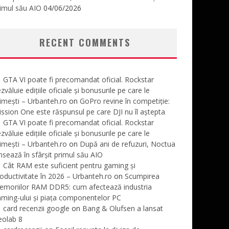
imul său AIO
04/06/2026
RECENT COMMENTS
GTA VI poate fi precomandat oficial. Rockstar
zvăluie edițiile oficiale și bonusurile pe care le
imești – Urbanteh.ro
on
GoPro revine în competiție:
ssion One este răspunsul pe care DJI nu îl aștepta
GTA VI poate fi precomandat oficial. Rockstar
zvăluie edițiile oficiale și bonusurile pe care le
imești – Urbanteh.ro
on
După ani de refuzuri, Noctua
nsează în sfârșit primul său AIO
Cât RAM este suficient pentru gaming și
oductivitate în 2026 – Urbanteh.ro
on
Scumpirea
emoriilor RAM DDR5: cum afectează industria
ming-ului și piața componentelor PC
card recenzii google
on
Bang & Olufsen a lansat
eolab 8