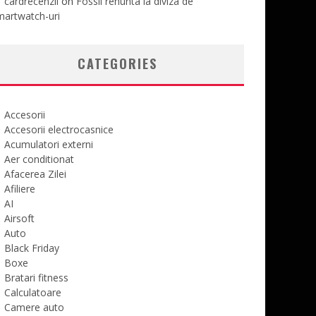
cardrecenzii
on
Fossil renunta la diviza de
martwatch-uri
CATEGORIES
Accesorii
Accesorii electrocasnice
Acumulatori externi
Aer conditionat
Afacerea Zilei
Afiliere
AI
Airsoft
Auto
Black Friday
Boxe
Bratari fitness
Calculatoare
Camere auto