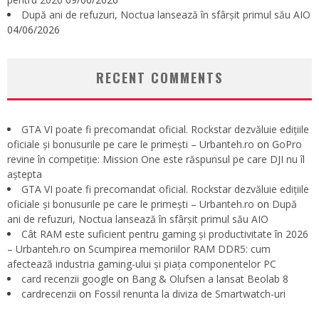
După ani de refuzuri, Noctua lansează în sfârșit primul său AIO
04/06/2026
RECENT COMMENTS
GTA VI poate fi precomandat oficial. Rockstar dezvăluie edițiile
oficiale și bonusurile pe care le primești – Urbanteh.ro
on
GoPro
revine în competiție: Mission One este răspunsul pe care DJI nu îl
aștepta
GTA VI poate fi precomandat oficial. Rockstar dezvăluie edițiile
oficiale și bonusurile pe care le primești – Urbanteh.ro
on
După
ani de refuzuri, Noctua lansează în sfârșit primul său AIO
Cât RAM este suficient pentru gaming și productivitate în 2026
– Urbanteh.ro
on
Scumpirea memoriilor RAM DDR5: cum
afectează industria gaming-ului și piața componentelor PC
card recenzii google
on
Bang & Olufsen a lansat Beolab 8
cardrecenzii
on
Fossil renunta la diviza de Smartwatch-uri