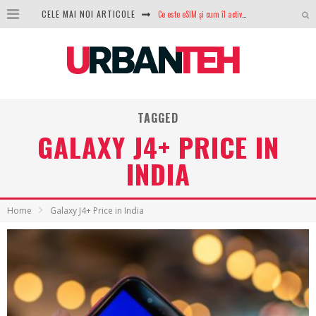
Ce este eSIM și cum îl activezi pe telefon? Ghid complet pentru Android și iPhone
CELE MAI NOI ARTICOLE
100 GB de internet mobil gratuit de la Orange. Fără contract, fără acte și fără obligații
LG lansează televizoarele OLED evo, QNED evo și Micro RGB pentru 2026
După ani de refuzuri, Noctua lansează în sfârșit primul său AIO
TAGGED
GoPro revine în competiție: Mission One este răspunsul pe care DJI nu îl aștepta
GALAXY J4+ PRICE IN
Analiza producției fotovoltaice în România – cât produce un sistem solar pe timp de iarnă?
INDIA
NVIDIA avertizează: memoria RAM și SSD-urile ar putea deveni și mai scumpe în perioada următoare
GTA VI poate fi precomandat oficial. Rockstar dezvăluie edițiile oficiale și bonusurile pe care le primești
Home
Galaxy J4+ Price in India