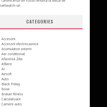
cardrecenzii
on
Fossil renunta la diviza de
martwatch-uri
CATEGORIES
Accesorii
Accesorii electrocasnice
Acumulatori externi
Aer conditionat
Afacerea Zilei
Afiliere
AI
Airsoft
Auto
Black Friday
Boxe
Bratari fitness
Calculatoare
Camere auto