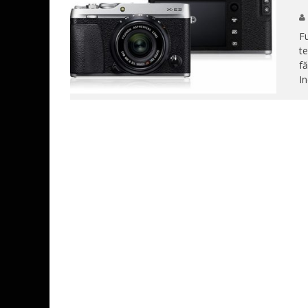
Fu
te
fă
In