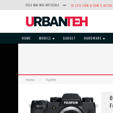
CELE MAI NOI ARTICOLE
DUPĂ ANI DE REFUZURI, NOCTUA
HOME
MOBILE
GADGET
HARDWARE
Home
Fujifilm
O
F