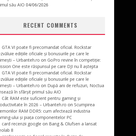
imul său AIO
04/06/2026
RECENT COMMENTS
GTA VI poate fi precomandat oficial. Rockstar
zvăluie edițiile oficiale și bonusurile pe care le
imești – Urbanteh.ro
on
GoPro revine în competiție:
ssion One este răspunsul pe care DJI nu îl aștepta
GTA VI poate fi precomandat oficial. Rockstar
zvăluie edițiile oficiale și bonusurile pe care le
imești – Urbanteh.ro
on
După ani de refuzuri, Noctua
nsează în sfârșit primul său AIO
Cât RAM este suficient pentru gaming și
oductivitate în 2026 – Urbanteh.ro
on
Scumpirea
emoriilor RAM DDR5: cum afectează industria
ming-ului și piața componentelor PC
card recenzii google
on
Bang & Olufsen a lansat
eolab 8