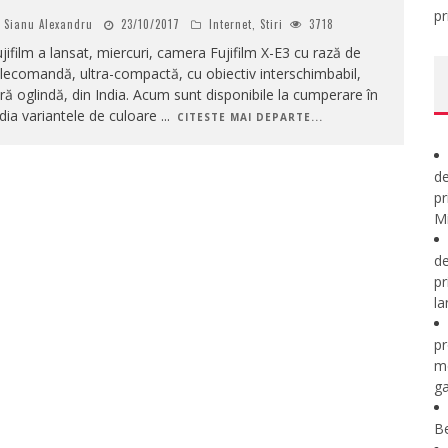
pr
Sianu Alexandru
23/10/2017
Internet
,
Stiri
3718
jifilm a lansat, miercuri, camera Fujifilm X-E3 cu rază de
lecomandă, ultra-compactă, cu obiectiv interschimbabil,
ră oglindă, din India. Acum sunt disponibile la cumperare în
dia variantele de culoare
...
CITESTE MAI DEPARTE...
de
pr
Mi
de
pr
la
pr
m
ga
B