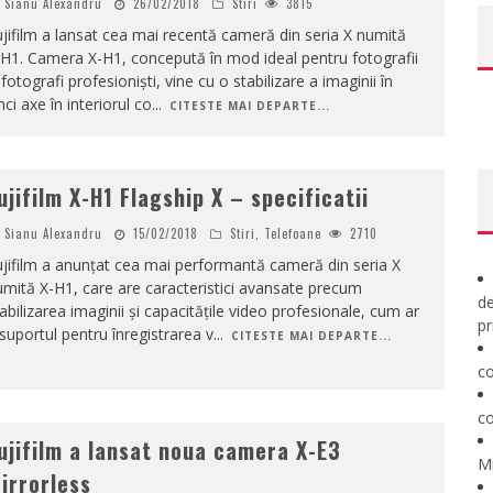
Sianu Alexandru
26/02/2018
Stiri
3815
jifilm a lansat cea mai recentă cameră din seria X numită
H1. Camera X-H1, concepută în mod ideal pentru fotografii
 fotografi profesioniști, vine cu o stabilizare a imaginii în
nci axe în interiorul co
...
CITESTE MAI DEPARTE...
ujifilm X-H1 Flagship X – specificatii
Sianu Alexandru
15/02/2018
Stiri
,
Telefoane
2710
jifilm a anunțat cea mai performantă cameră din seria X
mită X-H1, care are caracteristici avansate precum
de
abilizarea imaginii și capacitățile video profesionale, cum ar
pr
 suportul pentru înregistrarea v
...
CITESTE MAI DEPARTE...
co
co
ujifilm a lansat noua camera X-E3
M
irrorless