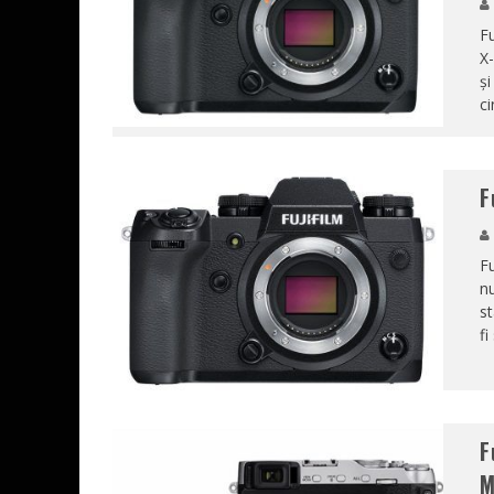
Fu
X-
și
ci
F
Fu
nu
st
fi
F
M