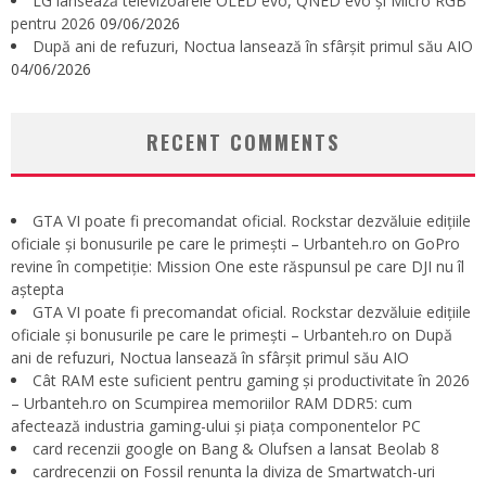
LG lansează televizoarele OLED evo, QNED evo și Micro RGB
pentru 2026
09/06/2026
După ani de refuzuri, Noctua lansează în sfârșit primul său AIO
04/06/2026
RECENT COMMENTS
GTA VI poate fi precomandat oficial. Rockstar dezvăluie edițiile
oficiale și bonusurile pe care le primești – Urbanteh.ro
on
GoPro
revine în competiție: Mission One este răspunsul pe care DJI nu îl
aștepta
GTA VI poate fi precomandat oficial. Rockstar dezvăluie edițiile
oficiale și bonusurile pe care le primești – Urbanteh.ro
on
După
ani de refuzuri, Noctua lansează în sfârșit primul său AIO
Cât RAM este suficient pentru gaming și productivitate în 2026
– Urbanteh.ro
on
Scumpirea memoriilor RAM DDR5: cum
afectează industria gaming-ului și piața componentelor PC
card recenzii google
on
Bang & Olufsen a lansat Beolab 8
cardrecenzii
on
Fossil renunta la diviza de Smartwatch-uri