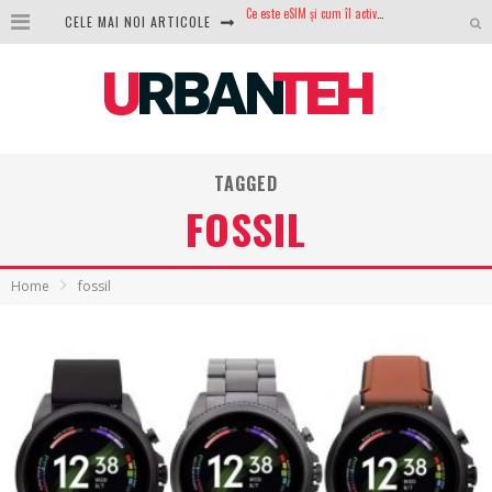
CELE MAI NOI ARTICOLE
100 GB de internet mobil gratuit de la Orange. Fără contract, fără acte și fără obligații
LG lansează televizoarele OLED evo, QNED evo și Micro RGB pentru 2026
După ani de refuzuri, Noctua lansează în sfârșit primul său AIO
GoPro revine în competiție: Mission One este răspunsul pe care DJI nu îl aștepta
TAGGED
Analiza producției fotovoltaice în România – cât produce un sistem solar pe timp de iarnă?
FOSSIL
NVIDIA avertizează: memoria RAM și SSD-urile ar putea deveni și mai scumpe în perioada următoare
GTA VI poate fi precomandat oficial. Rockstar dezvăluie edițiile oficiale și bonusurile pe care le primești
Home
fossil
Ce este eSIM și cum îl activezi pe telefon? Ghid complet pentru Android și iPhone