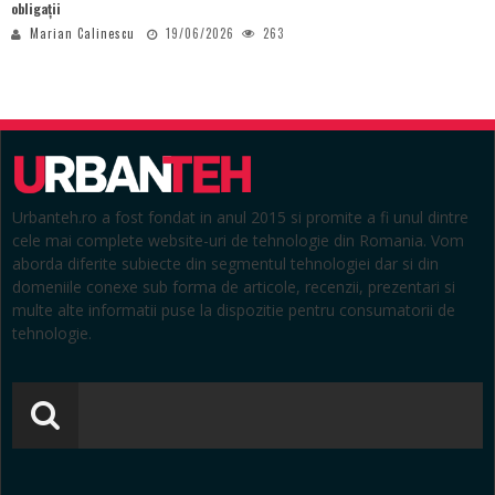
obligații
Marian Calinescu
19/06/2026
263
Urbanteh.ro a fost fondat in anul 2015 si promite a fi unul dintre
cele mai complete website-uri de tehnologie din Romania. Vom
aborda diferite subiecte din segmentul tehnologiei dar si din
domeniile conexe sub forma de articole, recenzii, prezentari si
multe alte informatii puse la dispozitie pentru consumatorii de
tehnologie.