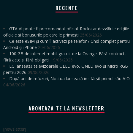
RECENTE
GTA VI poate fi precomandat oficial. Rockstar dezvăluie edițiile
oficiale și bonusurile pe care le primești
25/06/2026
Ce este eSIM și cum îl activezi pe telefon? Ghid complet pentru
Android și iPhone
20/06/2026
100 GB de internet mobil gratuit de la Orange. Fără contract,
fără acte și fără obligații
19/06/2026
LG lansează televizoarele OLED evo, QNED evo și Micro RGB
pentru 2026
09/06/2026
După ani de refuzuri, Noctua lansează în sfârșit primul său AIO
04/06/2026
ABONEAZA-TE LA NEWSLETTER
[newsletter]