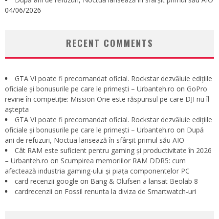
04/06/2026
RECENT COMMENTS
GTA VI poate fi precomandat oficial. Rockstar dezvăluie edițiile
oficiale și bonusurile pe care le primești – Urbanteh.ro
on
GoPro
revine în competiție: Mission One este răspunsul pe care DJI nu îl
aștepta
GTA VI poate fi precomandat oficial. Rockstar dezvăluie edițiile
oficiale și bonusurile pe care le primești – Urbanteh.ro
on
După
ani de refuzuri, Noctua lansează în sfârșit primul său AIO
Cât RAM este suficient pentru gaming și productivitate în 2026
– Urbanteh.ro
on
Scumpirea memoriilor RAM DDR5: cum
afectează industria gaming-ului și piața componentelor PC
card recenzii google
on
Bang & Olufsen a lansat Beolab 8
cardrecenzii
on
Fossil renunta la diviza de Smartwatch-uri