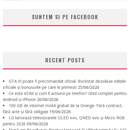
SUNTEM SI PE FACEBOOK
RECENT POSTS
GTA VI poate fi precomandat oficial. Rockstar dezvăluie edițiile
oficiale și bonusurile pe care le primești
25/06/2026
Ce este eSIM și cum îl activezi pe telefon? Ghid complet pentru
Android și iPhone
20/06/2026
100 GB de internet mobil gratuit de la Orange. Fără contract,
fără acte și fără obligații
19/06/2026
LG lansează televizoarele OLED evo, QNED evo și Micro RGB
pentru 2026
09/06/2026
După ani de refuzuri, Noctua lansează în sfârșit primul său AIO