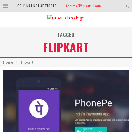
CELE MAI NOI ARTICOLE
100 GB de internet mobil gratuit de la Orange. Fără contract, fără acte și fără obligații
LG lansează televizoarele OLED evo, QNED evo și Micro RGB pentru 2026
TAGGED
După ani de refuzuri, Noctua lansează în sfârșit primul său AIO
FLIPKART
GoPro revine în competiție: Mission One este răspunsul pe care DJI nu îl aștepta
Analiza producției fotovoltaice în România – cât produce un sistem solar pe timp de iarnă?
Home
Flipkart
NVIDIA avertizează: memoria RAM și SSD-urile ar putea deveni și mai scumpe în perioada următoare
GTA VI poate fi precomandat oficial. Rockstar dezvăluie edițiile oficiale și bonusurile pe care le primești