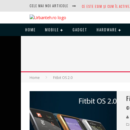
CELE MAI NOI ARTICOLE
HOME
MOBILE
GADGET
HARDWARE
DUPĂ ANI DE REFUZURI, NOCTUA
Home
Fitbit OS 2.0
F
c