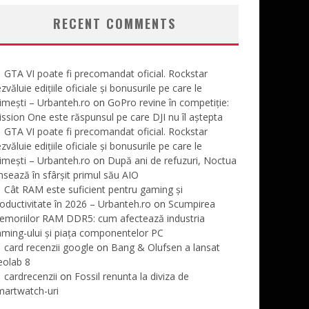
RECENT COMMENTS
GTA VI poate fi precomandat oficial. Rockstar
zvăluie edițiile oficiale și bonusurile pe care le
imești – Urbanteh.ro
on
GoPro revine în competiție:
ssion One este răspunsul pe care DJI nu îl aștepta
GTA VI poate fi precomandat oficial. Rockstar
zvăluie edițiile oficiale și bonusurile pe care le
imești – Urbanteh.ro
on
După ani de refuzuri, Noctua
nsează în sfârșit primul său AIO
Cât RAM este suficient pentru gaming și
oductivitate în 2026 – Urbanteh.ro
on
Scumpirea
emoriilor RAM DDR5: cum afectează industria
ming-ului și piața componentelor PC
card recenzii google
on
Bang & Olufsen a lansat
eolab 8
cardrecenzii
on
Fossil renunta la diviza de
martwatch-uri