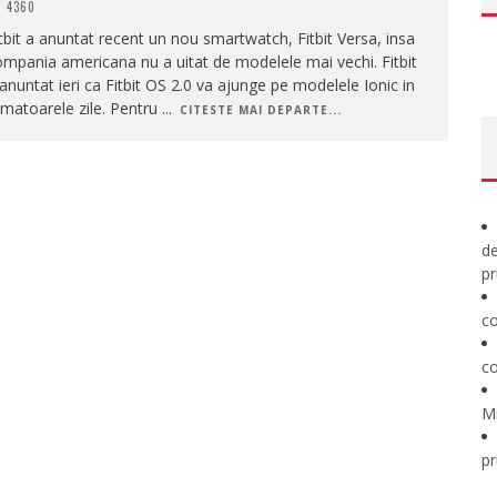
4360
tbit a anuntat recent un nou smartwatch, Fitbit Versa, insa
mpania americana nu a uitat de modelele mai vechi. Fitbit
anuntat ieri ca Fitbit OS 2.0 va ajunge pe modelele Ionic in
matoarele zile. Pentru
...
CITESTE MAI DEPARTE...
de
pr
co
co
M
pr