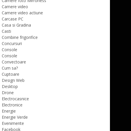
Camere foto Mirrorless
Camere video
Camere video actiune
Carcase PC
Casa si Gradina
Casti
Combine frigorifice
Concursuri
Console
Console
Convectoare
Cum sa?
Cuptoare
Design Web
Desktop
Drone
Electrocasnice
Electronice
Energie
Energie Verde
Evenimente
Facebook