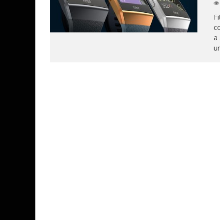
Fi
co
a 
ur